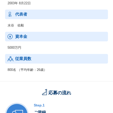
2003年 8月22日
◆医療事業
：IT×医療で世界No.1という旗の下、バンコクにおけるクリニック
事業、医療メディア事業を展開。今後世界中に拡大予定。
代表者
水谷 佑毅
資本金
5000万円
従業員数
800名 （平均年齢：26歳）
応募の流れ
Step.1
ご登録