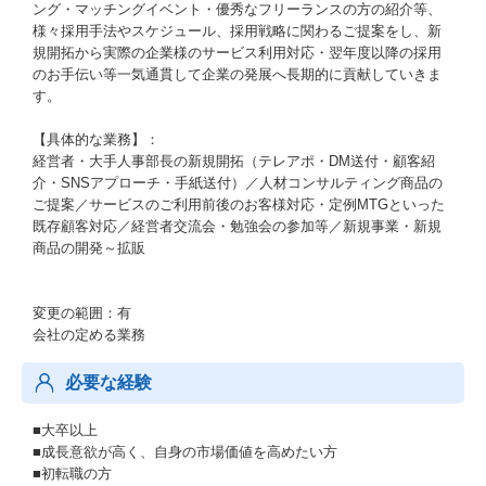
ング・マッチングイベント・優秀なフリーランスの方の紹介等、
様々採用手法やスケジュール、採用戦略に関わるご提案をし、新
規開拓から実際の企業様のサービス利用対応・翌年度以降の採用
のお手伝い等一気通貫して企業の発展へ長期的に貢献していきま
す。
【具体的な業務】：
経営者・大手人事部長の新規開拓（テレアポ・DM送付・顧客紹
介・SNSアプローチ・手紙送付）／人材コンサルティング商品の
ご提案／サービスのご利用前後のお客様対応・定例MTGといった
既存顧客対応／経営者交流会・勉強会の参加等／新規事業・新規
商品の開発～拡販
変更の範囲：有
会社の定める業務
必要な経験
■大卒以上
■成長意欲が高く、自身の市場価値を高めたい方
■初転職の方