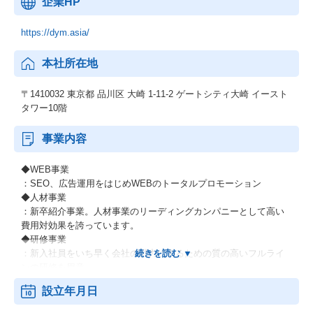
企業HP
https://dym.asia/
本社所在地
〒1410032 東京都 品川区 大崎 1-11-2 ゲートシティ大崎 イースト
タワー10階
事業内容
◆WEB事業
：SEO、広告運用をはじめWEBのトータルプロモーション
◆人材事業
：新卒紹介事業。人材事業のリーディングカンパニーとして高い
費用対効果を誇っています。
◆研修事業
：新入社員をいち早く会社の戦力にするための質の高いフルライ
ンの研修を用意。
◆エクゼパート事業
設立年月日
：日本を代表する企業の元役員や多くの人脈をもつハイスペック
人材を格安でお客様に紹介致します。