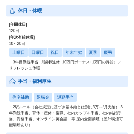
休日・休暇
[年間休日]
120日
[年次有給休暇]
10～20日
土曜日
日曜日
祝日
年末年始
夏季
慶弔
・3年目勤続手当（強制9連休+10万円ボーナス+1万円の昇給）／
リフレッシュ休暇
手当・福利厚生
住宅補助
退職金
通勤手当
・2駅ルール（会社規定に基づき基本給とは別に3万～/月支給） 3
年勤続手当、育休・産休・復職、社内カップル手当、社内結婚手
当、資格手当、オンライン英会話 等 屋内全面禁煙（屋外喫煙可
能場所あり）