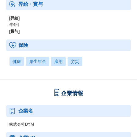
昇給・賞与
[昇給]
年4回
[賞与]
保険
健康
厚生年金
雇用
労災
企業情報
企業名
株式会社DYM