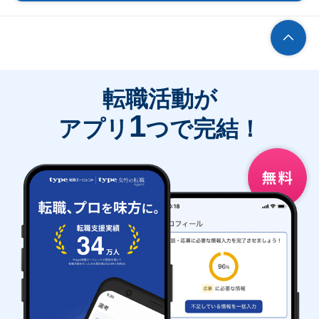
転職活動が
1
アプリ
つで完結！