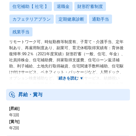
住宅補助【 社宅 】
退職金
財形貯蓄制度
カフェテリアプラン
定期健康診断
通勤手当
残業手当
リモートワーク可、時短勤務等制度有、子育て・介護手当、定年
制あり、再雇用制度あり、副業可、育児休暇取得実績有：育休後
復帰率:99.2％（2021年度実績）財形貯蓄（一般、住宅、年金）、
社員持株会、住宅補助費、持家取得支援費、住宅ローン返済補
助、利子補給、土地先行取得融資、住宅関連手数料補助、住宅駆
け付けサービス、ベネフィット・パッケージなど、人間ドック、
オプション検査補助など、育児・介護支援サービス、結婚祝い
金、弔慰料、災害見舞金など、社員食堂、企業年金（企業年金基
金、確定拠出年金）、電気通信共済会(個人年金、遺児育英基金)
昇給・賞与
[昇給]
年1回
[賞与]
年2回