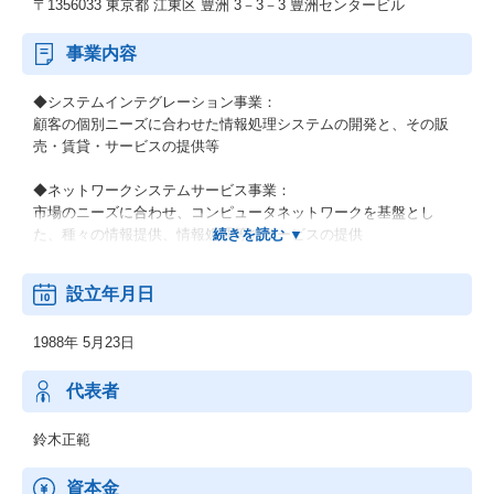
〒1356033 東京都 江東区 豊洲 3－3－3 豊洲センタービル
事業内容
◆システムインテグレーション事業：
顧客の個別ニーズに合わせた情報処理システムの開発と、その販
売・賃貸・サービスの提供等
◆ネットワークシステムサービス事業：
市場のニーズに合わせ、コンピュータネットワークを基盤とし
た、種々の情報提供、情報処理等のサービスの提供
◆その他の事業：
設立年月日
顧客の経営上の問題点に係わる調査・分析、情報処理システムの
在り方に係わる企画・提案、保守・ファシリティマネジメント等
1988年 5月23日
代表者
鈴木正範
資本金