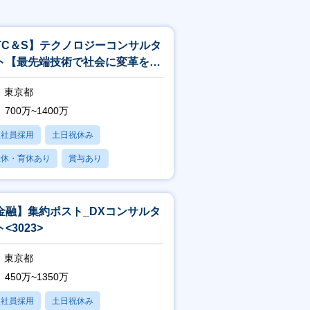
TC＆S】テクノロジーコンサルタ
ト【最先端技術で社会に変革を起
すITコンサル】<244>
東京都
700万~1400万
正社員採用
土日祝休み
産休・育休あり
賞与あり
フレックス
金融】集約ポスト_DXコンサルタ
<3023>
東京都
450万~1350万
正社員採用
土日祝休み