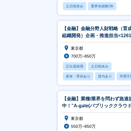
土日祝休み
業界未経験OK
産休・育休あり
【金融】金融分野人財戦略（育
組織開発）企画・推進担当<1261
東京都
700万~850万
正社員採用
土日祝休み
産休・育休あり
賞与あり
学歴不
【金融】業種/業界を問わず急速
中！”A-gate(パブリッククラウ
用ソリューション)”の企画
東京都
550万~850万