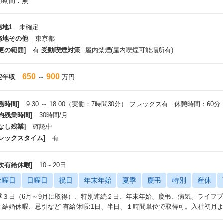
用期間：無
務地1
未確定
務地その他
東京都
更の範囲]
有
受動喫煙対策
屋内禁煙(屋内喫煙可能場所有)
650
900
定年収
～
万円
務時間]
9:30 ～ 18:00（実働：7時間30分） フレックス有 休憩時間：60分
平均残業時間]
30時間/月
なし残業]
確認中
フレックスタイム]
有
年次有給休暇]
10～20日
土曜日
日曜日
祝日
年末年始
夏季
慶弔
特別
産休
季３日（6月～9月に取得）、特別連続２日、年末年始、慶弔、病気、ライフ
、結婚休暇、忌引など 有給休暇:1日、半日、１時間単位で取得可。入社初月