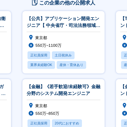
この企業の他の公開求人
防衛
【公共】アプリケーション開発エン
【
M
ジニア【 中央省庁・司法法務領域】
ン
<564>
こ
東京都
550万~1100万
正社員採用
土日祝休み
業界未経験OK
産休・育休あり
賞与あり
ガ
【金融】《若手歓迎/未経験可》金融
【
、開
分野のシステム開発エンジニア
ント
東京都
550万~850万
正社員採用
20代におすすめ