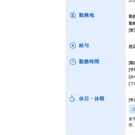
試
勤務地
勤
勤
[変
給与
想
勤務時間
[勤
[
[み
[
休日・休暇
[
夏
暇