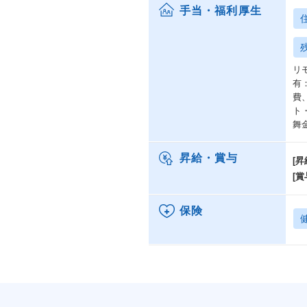
手当・福利厚生
リ
有
費
ト
舞
昇給・賞与
[昇
[賞
保険