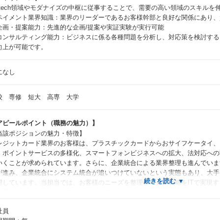
intech領域やモダナイズの中枢に従事することで、需要の高い領域のスキル
ペイメント業界知識：業界のリーダーであるお客様幹部と良好な関係にあり、
企画・提案能力：先進的な企画/提案や実証実験が実行可能
コンサルティング能力：ビジネスに係る各種問題を分析し、対応策を検討する
向上が可能です。
になし
校 専修 短大 高専 大学
アピールポイント（職務の魅力）】
当該ポジションの魅力・特徴】
レジットカード業界のお客様は、プラスチックカードからおサイフケータイ、
、ポイントサービスの多様化、スマートフォンビジネスへの拡大、法対応への
いくことが求められています。さらに、企業統合による業界整理も進んでいま
が進み、企業統合にシステム統合が追いつけていないという実態もあり、大手
望しています。当担当では、お客様のニーズを整理し、企業戦略をITで実現
、具体化し、そしてその実現に向けて開発プロジェクト組成し推進します。ク
ラとして重要な存在であり、このビジネスの成功は、お客様だけでなく、社会
社員
す。