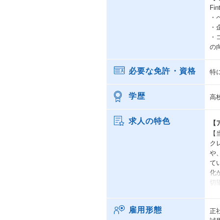
F
・
・
・
の
必要な免許・資格
特
学歴
高
求人の特色
【
【
ク
や
て
化
切
み
フ
雇用形態
正
ま