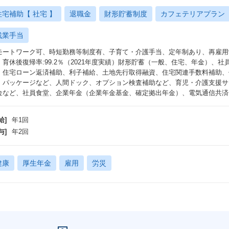
住宅補助【 社宅 】
退職金
財形貯蓄制度
カフェテリアプラン
残業手当
モートワーク可、時短勤務等制度有、子育て・介護手当、定年制あり、再雇用
：育休後復帰率:99.2％（2021年度実績）財形貯蓄（一般、住宅、年金）、
、住宅ローン返済補助、利子補給、土地先行取得融資、住宅関連手数料補助、
・パッケージなど、人間ドック、オプション検査補助など、育児・介護支援サ
金など、社員食堂、企業年金（企業年金基金、確定拠出年金）、電気通信共済会
給]
年1回
与]
年2回
健康
厚生年金
雇用
労災