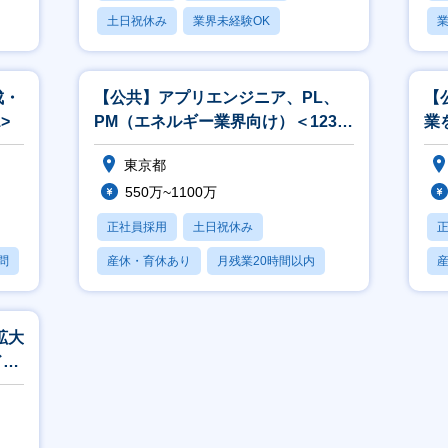
土日祝休み
業界未経験OK
業
産休・育休あり
成・
【公共】アプリエンジニア、PL、
【
>
PM（エネルギー業界向け）＜1238
業
＞
ン
東京都
550万~1100万
正社員採用
土日祝休み
問
産休・育休あり
月残業20時間以内
賞与あり
拡大
ド活