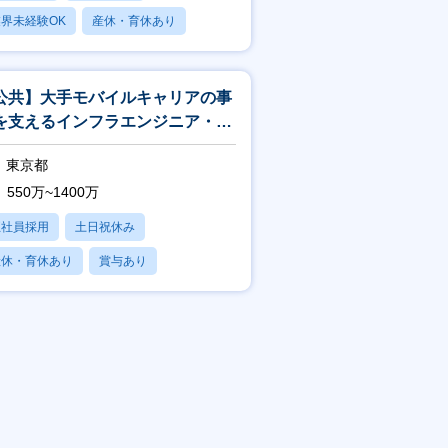
界未経験OK
産休・育休あり
賞与あり
公共】大手モバイルキャリアの事
を支えるインフラエンジニア・イ
フラアーキテクト<188>
東京都
550万~1400万
正社員採用
土日祝休み
産休・育休あり
賞与あり
フレックス