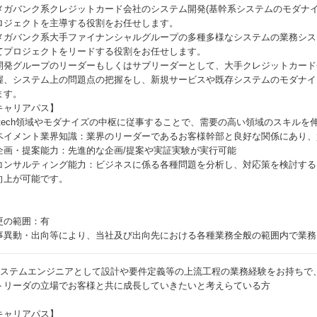
メガバンク系クレジットカード会社のシステム開発(基幹系システムのモダナ
ロジェクトを主導する役割をお任せします。
メガバンク系大手ファイナンシャルグループの多種多様なシステムの業務シス
てプロジェクトをリードする役割をお任せします。
開発グループのリーダーもしくはサブリーダーとして、大手クレジットカード
握、システム上の問題点の把握をし、新規サービスや既存システムのモダナイ
ます。
キャリアパス】
intech領域やモダナイズの中枢に従事することで、需要の高い領域のスキル
ペイメント業界知識：業界のリーダーであるお客様幹部と良好な関係にあり、
企画・提案能力：先進的な企画/提案や実証実験が実行可能
コンサルティング能力：ビジネスに係る各種問題を分析し、対応策を検討する
向上が可能です。
更の範囲：有
事異動・出向等により、当社及び出向先における各種業務全般の範囲内で業務
システムエンジニアとして設計や要件定義等の上流工程の業務経験をお持ちで
トリーダの立場でお客様と共に成長していきたいと考えらている方
キャリアパス】