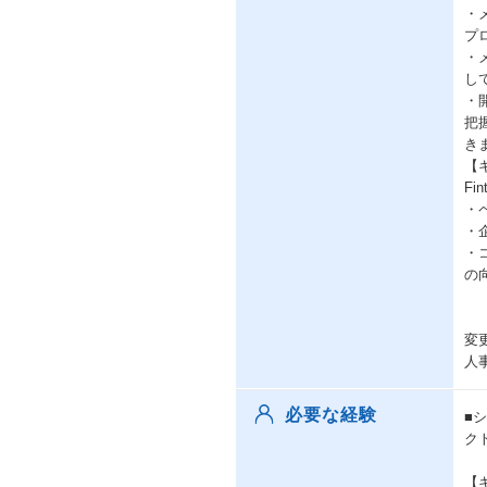
・
プ
・
し
・
把
き
【
F
・
・
・
の
変
人
必要な経験
■
ク
【