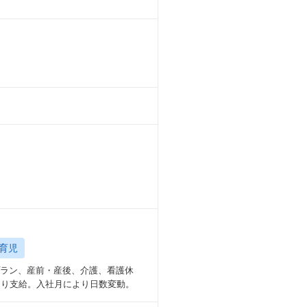
育児
プラン、産前・産後、介護、看護休
より支給。入社月により日数変動。