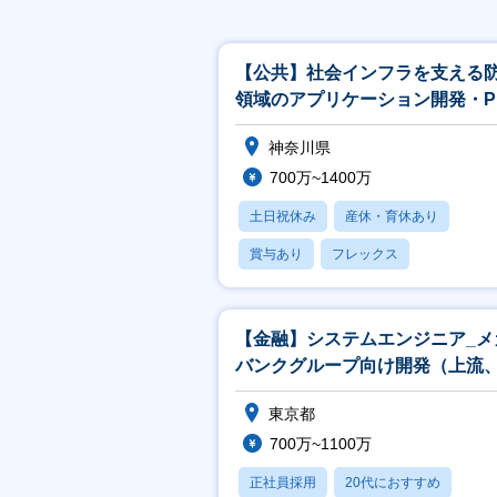
【公共】社会インフラを支える
領域のアプリケーション開発・P
／PL候補<488>
神奈川県
700万~1400万
土日祝休み
産休・育休あり
賞与あり
フレックス
社宅・住宅補助
【金融】システムエンジニア_メ
バンクグループ向け開発（上流
発リーダ）担当
東京都
700万~1100万
正社員採用
20代におすすめ