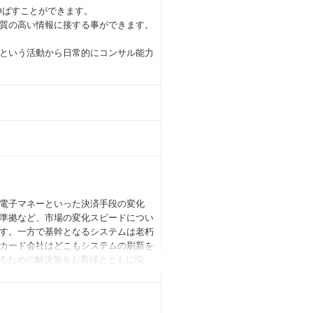
を伸ばすことができます。
質の高い情報に接する事ができます。
という活動から日常的にコンサル能力
電子マネーといった決済手段の変化
準拠など、市場の変化スピードについ
す。一方で基幹となるシステムは老朽
カード会社はどこもシステムの刷新を
するための解決策をお客様とともに悩
レジットカードの仕組みは、社会イン
の利便性向上にも寄与するものとなり