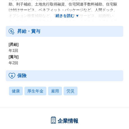
助、利子補給、土地先行取得融資、住宅関連手数料補助、住宅駆
け付けサービス、ベネフィット・パッケージなど、人間ドック、
オプション検査補助など、育児・介護支援サービス、結婚祝い
金、弔慰料、災害見舞金など、社員食堂、企業年金（企業年金基
金、確定拠出年金）、電気通信共済会(個人年金、遺児育英基金)
昇給・賞与
[昇給]
年1回
[賞与]
年2回
保険
健康
厚生年金
雇用
労災
企業情報