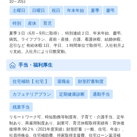
10～20日
土曜日
日曜日
祝日
年末年始
夏季
慶弔
特別
産休
育児
夏季３日（6月～9月に取得）、特別連続２日、年末年始、慶弔、
病気、ライフプラン、産前・産後、介護、看護休暇、結婚休暇、
忌引など 有給休暇:1日、半日、１時間単位で取得可。入社初月よ
り支給。入社月により日数変動。
手当・福利厚生
住宅補助【 社宅 】
退職金
財形貯蓄制度
カフェテリアプラン
定期健康診断
通勤手当
残業手当
リモートワーク可、時短勤務等制度有、子育て・介護手当、定年
制あり、再雇用制度あり、副業可、育児休暇取得実績有：育休後
復帰率:99.2％（2021年度実績）財形貯蓄（一般、住宅、年金）、
社員持株会、住宅補助費、持家取得支援費、住宅ローン返済補