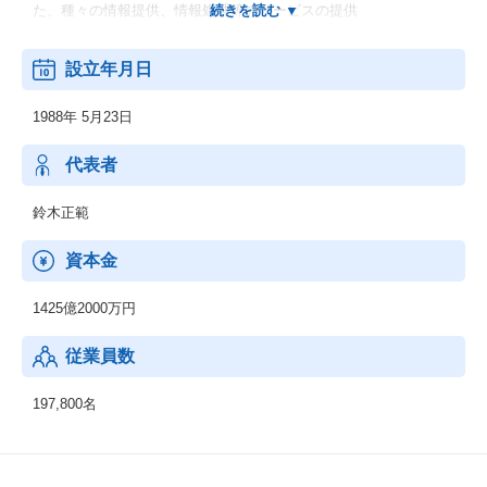
た、種々の情報提供、情報処理等のサービスの提供
◆その他の事業：
設立年月日
顧客の経営上の問題点に係わる調査・分析、情報処理システムの
在り方に係わる企画・提案、保守・ファシリティマネジメント等
1988年 5月23日
代表者
鈴木正範
資本金
1425億2000万円
従業員数
197,800名