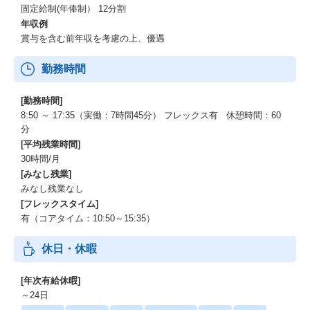
→上記2点は選択可能
固定給制(年俸制） 12分割
・産前産後に体調をくずされた場合は、遅刻や欠勤扱いにせず通
年収例
常勤務でカウント
賞与を含む前年収を考慮の上、優遇
22年度の実績は、88％リモート勤務
12％は、管理職層が時々出社している為
勤務時間
コンサル～シニアコンサル職位はほぼリモート
また、会社もリモートを推奨している
[勤務時間]
③残業時間
8:50 ～ 17:35（実働：7時間45分） フレックス有 休憩時間：60
29時間（富士通の残業は３５時間と記載）
分
なぜここまで少ないのかの理由もしっかりあります！（理由がな
[平均残業時間]
い企業が多いです！）
30時間/月
計画通りに仕事を受けることを徹底されており、遂行できる無理
[みなし残業]
の無い期間で対応を進めている
みなし残業なし
むちゃな対応はしないよう、突発的な対応が起きないよう工夫し
[フレックスタイム]
ている
有（コアタイム：10:50～15:35）
④女性の活躍事例
休日・休暇
働きながら、子育てをされている方はすごく多い＝その環境でも
無理なく働ける環境がある
平均年齢が38歳程度なので→子育ての世代の社員が多い
[年次有給休暇]
もちろん男性も子育てに協力的な方が多く休みを取っている
～24日
リモートで赤ちゃんの声が聞こえながら仕事をしている方も