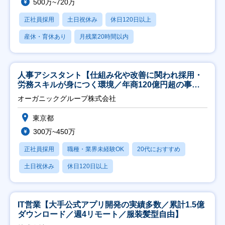
500万~720万
正社員採用
土日祝休み
休日120日以上
産休・育休あり
月残業20時間以内
人事アシスタント【仕組み化や改善に関われ採用・
労務スキルが身につく環境／年商120億円超の事業
会社】
オーガニックグループ株式会社
東京都
300万~450万
正社員採用
職種・業界未経験OK
20代におすすめ
土日祝休み
休日120日以上
IT営業【大手公式アプリ開発の実績多数／累計1.5億
ダウンロード／週4リモート／服装髪型自由】