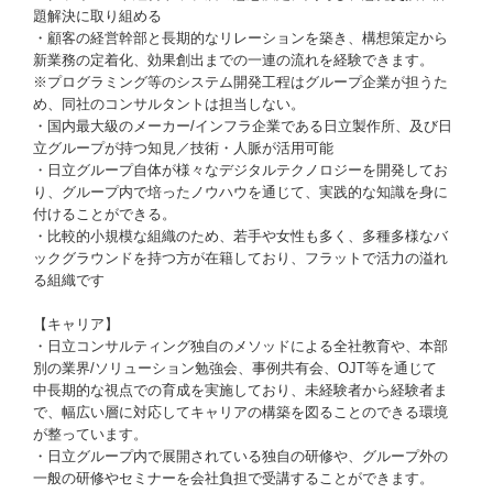
題解決に取り組める
・顧客の経営幹部と長期的なリレーションを築き、構想策定から
新業務の定着化、効果創出までの一連の流れを経験できます。
※プログラミング等のシステム開発工程はグループ企業が担うた
め、同社のコンサルタントは担当しない。
・国内最大級のメーカー/インフラ企業である日立製作所、及び日
立グループが持つ知見／技術・人脈が活用可能
・日立グループ自体が様々なデジタルテクノロジーを開発してお
り、グループ内で培ったノウハウを通じて、実践的な知識を身に
付けることができる。
・比較的小規模な組織のため、若手や女性も多く、多種多様なバ
ックグラウンドを持つ方が在籍しており、フラットで活力の溢れ
る組織です
【キャリア】
・日立コンサルティング独自のメソッドによる全社教育や、本部
別の業界/ソリューション勉強会、事例共有会、OJT等を通じて
中長期的な視点での育成を実施しており、未経験者から経験者ま
で、幅広い層に対応してキャリアの構築を図ることのできる環境
が整っています。
・日立グループ内で展開されている独自の研修や、グループ外の
一般の研修やセミナーを会社負担で受講することができます。