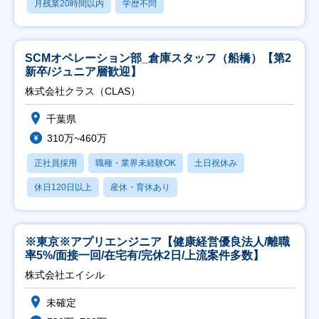
月残業20時間以内
学歴不問
SCMオペレーション部_倉庫スタッフ（船橋）【第2
新卒/ジュニア層歓迎】
株式会社クラス（CLAS）
千葉県
310万~460万
正社員採用
職種・業界未経験OK
土日祝休み
休日120日以上
産休・育休あり
※東京※アプリエンジニア【健康経営優良法人/離職
率5%/面接一回/在宅有/完休2日/上流案件多数】
株式会社エイシル
未確定