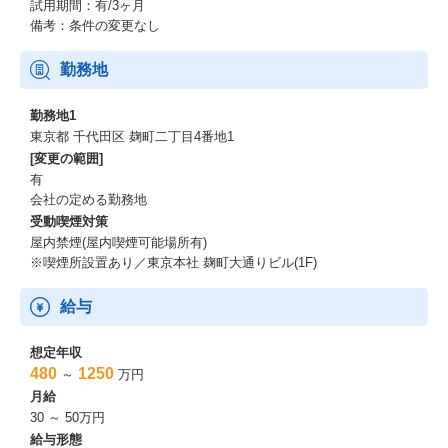
絵に描いた餅ではない実践的なソリューションを提供できます。
試用期間：有/3ヶ月
・日立グループ自体が様々なデジタルテクノロジーを開発してい
備考：条件の変更なし
るため、日立グループ内で培った技術やノウハウの活用を通じ
て、
勤務地
実践的なデジタルコンサルティングの知識を身につけることがで
きます。
勤務地1
・若手や女性も多く、多種多様なバックグラウンドを持つ方が在
東京都 千代田区 麹町二丁目4番地1
籍しており、フラットで活力の溢れる組織です
[変更の範囲]
（組織構成：中途入社70%、新卒入社者15%、日立グループ出身
有
者15%）。
会社の定める勤務地
また、多彩なメンバーを支える働き方改革の取組みを進めてお
受動喫煙対策
り、個々人に合った働き方の実現を目指しています。
屋内禁煙(屋内喫煙可能場所有)
※喫煙所設置あり／東京本社 麹町大通りビル(1F)
＜働きやすさ＞ ※未経験枠は多少変更箇所ができる可能性もご
ざいます
給与
【働き方】
①リモート
想定年収
②産育休後のフォロー
480
1250
～
万円
・時短勤務可能
月給
・お子さんが小学校を卒業するまで、産育休取得可能
30 ～ 50万円
・時短したくない方はフルでフレックスを活用しながら働く
給与形態