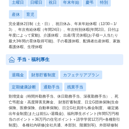
土曜日
日曜日
祝日
年末年始
慶弔
特別
本部長も女性で、子供を送ってから勤務している 等理解がある
産休
育児
⑤サテライトオフィス
⑥地方勤務の方も
完全週休2日制（土・日）、祝日休み、年末年始休暇（12/30～1/
自由に活用することが可能、都内近郊で700箇所ある
3）、年次有給休暇（年間24日）、年次特別休暇(年間2日。日付は
群馬、静岡、金沢社員などもいらっしゃる
年度によって変動)、介護休暇 、出産/育児休暇(お子様一人当たり
最大3年間の育休取得可能)、子の看護休暇、配偶者出産休暇、家族
【研修制度】
看護休暇、生理休暇
・研修
∟独自で用意している、研修
手当・福利厚生
∟ドメインで行っている研修
∟日立グループが用意している研修
日立アカデミーという会社があり研修を専門にしている会社、グ
退職金
財形貯蓄制度
カフェテリアプラン
ループ社員は受けられる
デジタル研修やビジネス面での研修1000～2000程度研修があり
定期健康診断
通勤手当
残業手当
会社の費用負担で受けることが可能
割増賃金（時間外勤務手当、休日勤務手当、深夜勤務手当） 、死
∟会社外の研修も促進している
亡弔慰金・高度障害見舞金、 財形貯蓄制度、日立G団体保険(生命
10万円～20万円の研修も会社負担で受けることが可能
保険、医療保険、自動車保険)、日立G社員持ち株会制度、 確定拠
∟業務中に開催されるものであれば、研修を優先できる
出年金制度(または前払い退職金)、福利厚生ポイント(年間5万円相
∟業務後は社内研修勤怠を押しながら研修を受けることができ
当のポイント＋36万円の住宅ポイント＋語学学習12万円+各種割引
る など多数
制度)、 各種社内研修(全社共通、本部別、階層別等)、外部研修制