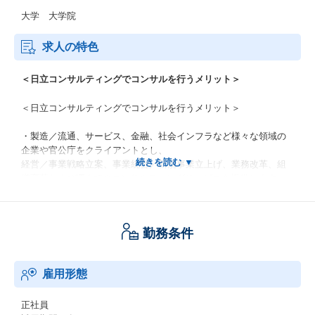
大学 大学院
求人の特色
＜日立コンサルティングでコンサルを行うメリット＞
＜日立コンサルティングでコンサルを行うメリット＞
・製造／流通、サービス、金融、社会インフラなど様々な領域の
企業や官公庁をクライアントとし、
経営／事業戦略立案、事業統合／新規事業立上げ、業務改革、組
織変革およびITまでのコンサルティングサービスを提供します。
・クライアント経営トップ層の意思決定に関与し、意見交換、課
題解決に取り組めるため、強くやりがいを感じることができま
す。
勤務条件
・顧客の経営幹部と長期的なリレーションを築き、構想策定から
新業務の定着化、効果創出までの一連の流れを経験できます。
※プログラミング等のシステム開発工程はグループ企業が担う
雇用形態
ため、当社のコンサルタントは担当しません。
・国内最大級のメーカー／インフラ企業である日立製作所、及び
日立グループが持つ知見／技術・人脈が活用可能であり、
正社員