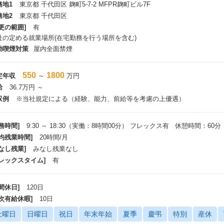
務地1
東京都 千代田区 麹町5-7-2 MFPR麹町ビル7F
務地2
東京都 千代田区
更の範囲]
有
社の定める就業場所(在宅勤務を行う場所を含む)
動喫煙対策
屋内全面禁煙
550
1800
定年収
～
万円
給
36.7万円 ～
収例
※当社規定による（経験、能力、前給等を考慮の上優遇）
務時間]
9:30 ～ 18:30（実働：8時間00分） フレックス有 休憩時間：60分
平均残業時間]
20時間/月
なし残業]
みなし残業なし
フレックスタイム]
有
間休日]
120日
年次有給休暇]
10日
土曜日
日曜日
祝日
年末年始
夏季
慶弔
特別
産休