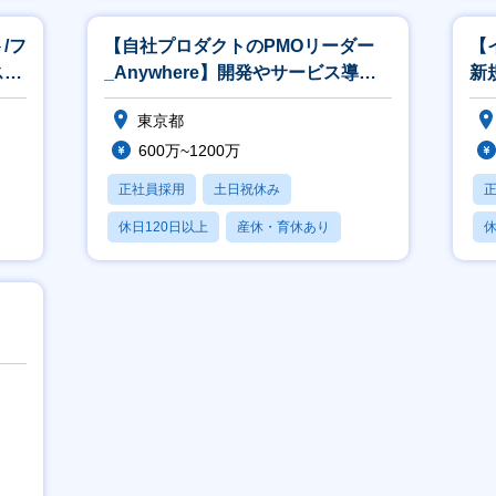
/フ
【自社プロダクトのPMOリーダー
【
スプ
_Anywhere】開発やサービス導入
新
まで
プロジェクト
（B
東京都
600万~1200万
正社員採用
土日祝休み
休日120日以上
産休・育休あり
休
月残業20時間以内