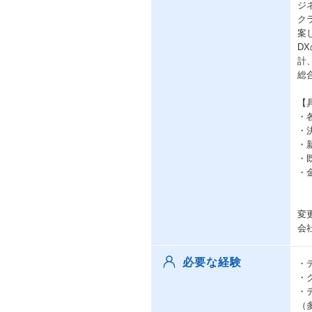
ジ
ク
案
D
計
総
【
・
・
・
・
・
変
会
必要な経験
・
・
・
（