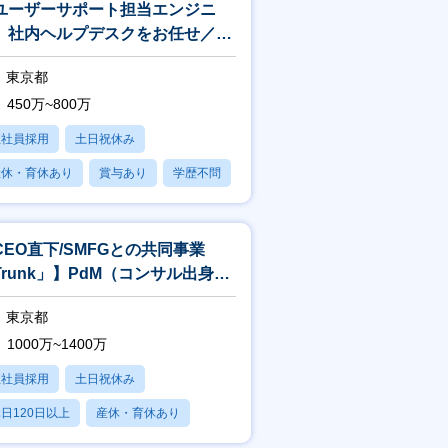
ユーザーサポート担当エンジニ
】社内ヘルプデスクをお任せ／リ
ート・フレックス有
東京都
450万~800万
正社員採用
土日祝休み
産休・育休あり
賞与あり
学歴不問
CEO直下/SMFGとの共同事業
Trunk」】PdM（コンサル出身者
迎）
東京都
1000万~1400万
正社員採用
土日祝休み
日120日以上
産休・育休あり
賞与あり