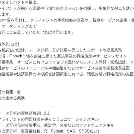
ネスインパクトを抽出。
ライアントが抱える課題や市場でのポジションを把握し、多角的な視点を活か
します。
Xの本質を理解し、クライアントの事業戦略の立案や、新規サービスの企画・
、マーケティングまで
合的にご支援していただければと思います。
具体的には】
各種調査の設計、データ分析、分析結果を元にしたレポートや提案業務
決済・Fintech市場を的確に捉えた新規事業の戦略策定やサービスデザイン
新規事業・サービスにおけるコンセプト設計からシステム開発・業務設計、マ
既存サービスのリニューアルや機能追加などのサービス改善や業務改善提案
金融業界や決済業界の中期経営計画策定における、環境分析と戦略策定の支援
更の範囲：有
社の定める業務
データ分析の実務経験2年以上
クライアントの問題解決を導くコミュニケーションスキル
データ可視化や分析手法、統計学、分析などのソフトウェアスキル
多次元分析、多変量解析、R、Python、SAS、SPSSなど）