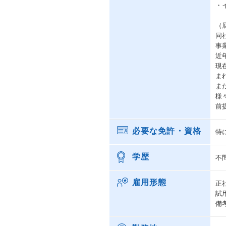
・
（
同
事
近
現
ま
ま
様
前
必要な免許・資格
特
学歴
不
雇用形態
正
試
備