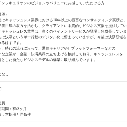
インフキュリオンのビジョンやバリューに共感していただける方
展望）
社はキャッシュレス業界における10年以上の豊富なコンサルティング実績と、決済
業者目線の双方を活かし、クライアントに本質的なビジネス支援を提供してい
年キャッシュレス業界は、多くのペイメントサービスが登場し急成長していま
在は決済という単一行動のデジタル化に留まっていますが、今後は決済領域を
れるはずです。
た、時代の流れに沿って、通信キャリアやITプラットフォーマーなどの
々な企業が、金融・決済業界の立ち上げを検討しており、キャッシュレスを
提とした新たなビジネスモデルの構築に取り組んでいます。
になし
問
社員
用期間：有/3ヶ月
考：本採用と同条件