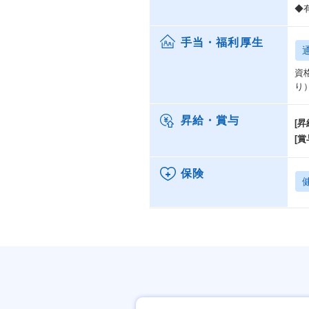
◆
手当・福利厚生
資
り
昇給・賞与
[昇
[賞
保険