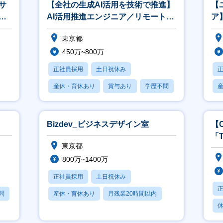
サ
【全社の生成AI活用を技術で推進】
【
立
AI活用推進エンジニア／リモート・
ア
フレックス有
モ
東京都
450万~800万
正社員採用
土日祝休み
産休・育休あり
賞与あり
学歴不問
Bizdev_ビジネスデザイン室
【
「
東京都
歓
800万~1400万
正社員採用
土日祝休み
問
産休・育休あり
月残業20時間以内
休
賞与あり