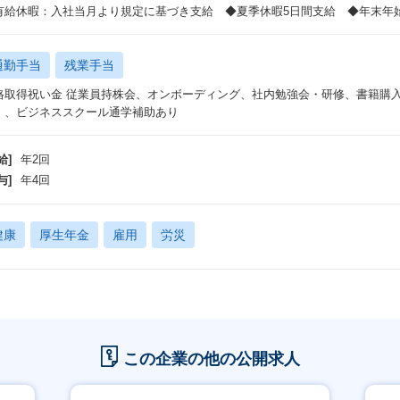
有給休暇：入社当月より規定に基づき支給 ◆夏季休暇5日間支給 ◆年末年始5日
通勤手当
残業手当
格取得祝い金 従業員持株会、オンボーディング、社内勉強会・研修、書籍購
）、ビジネススクール通学補助あり
給]
年2回
与]
年4回
健康
厚生年金
雇用
労災
この企業の他の公開求人