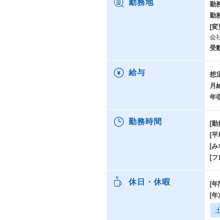
勤務地
勤
勤
[変
会
受
給与
想
月
年
勤務時間
[勤
[
[み
[
休日・休暇
[年
[