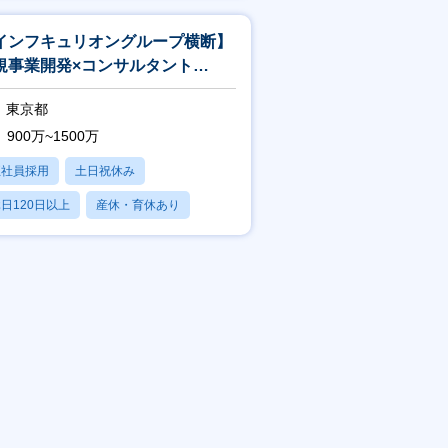
インフキュリオングループ横断】
規事業開発×コンサルタント
izDev×Consultant）
東京都
900万~1500万
正社員採用
土日祝休み
日120日以上
産休・育休あり
賞与あり