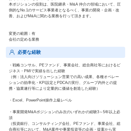
本ポジションの役割は、医院継承・M&A 仲介の領域において、圧
倒的なNo.1のサービス事業者となるべく、事業の開発・企画・改
善、およびM&Aに関わる業務を行って頂きます。
変更の範囲：有
会社の定める業務
必要な経験
・戦略コンサル、PEファンド、事業会社、総合商社等におけるビ
ジネス・PMIで実績を出した経験
（例：法人向けソリューシュン営業での高い成果、各種オペレー
ションの効率化・KPI設定とPDCAの実行、グループ内外との提
携・協業遂行等により定量的に価値を創造した経験）
・Excel、PowerPoint操作上級レベル
・事業開発M&Aポジションのみ次のいずれかの経験3～5年以上必
須
（投資銀行、コンサルティング会社、PEファンド、事業会社、総
合商社等において、M&A案件や事業投資等の企画・提案から実