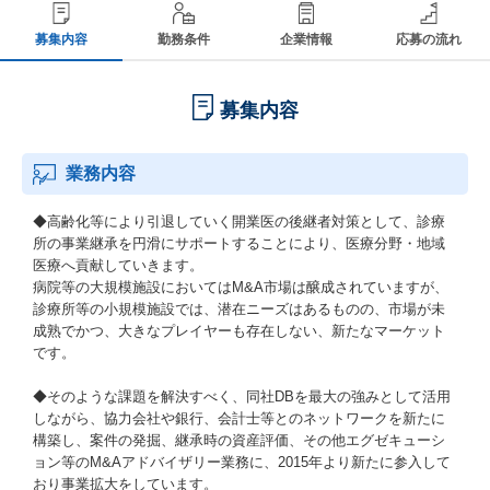
募集内容
勤務条件
企業情報
応募の流れ
募集内容
業務内容
◆高齢化等により引退していく開業医の後継者対策として、診療
所の事業継承を円滑にサポートすることにより、医療分野・地域
医療へ貢献していきます。
病院等の大規模施設においてはM&A市場は醸成されていますが、
診療所等の小規模施設では、潜在ニーズはあるものの、市場が未
成熟でかつ、大きなプレイヤーも存在しない、新たなマーケット
です。
◆そのような課題を解決すべく、同社DBを最大の強みとして活用
しながら、協力会社や銀行、会計士等とのネットワークを新たに
構築し、案件の発掘、継承時の資産評価、その他エグゼキューシ
ョン等のM&Aアドバイザリー業務に、2015年より新たに参入して
おり事業拡大をしています。