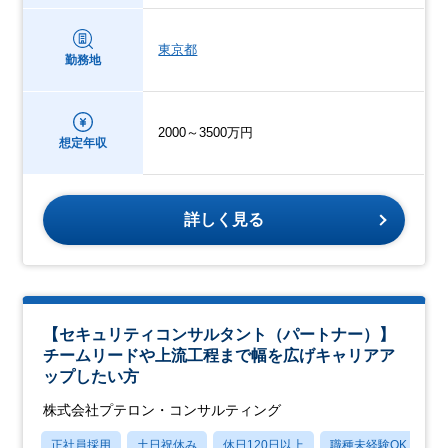
東京都
勤務地
2000～3500万円
想定年収
詳しく見る
【セキュリティコンサルタント（パートナー）】
チームリードや上流工程まで幅を広げキャリアア
ップしたい方
株式会社プテロン・コンサルティング
正社員採用
土日祝休み
休日120日以上
職種未経験OK
産