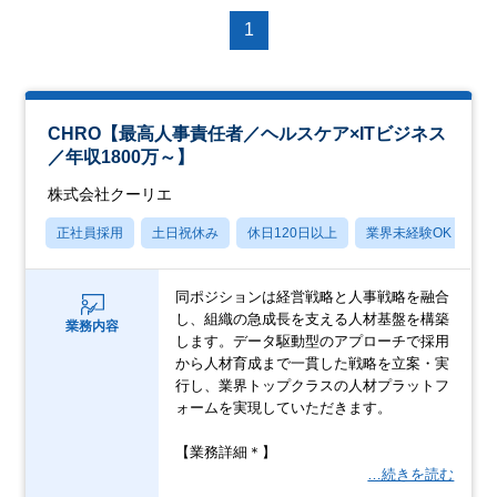
1
CHRO【最高人事責任者／ヘルスケア×ITビジネス
／年収1800万～】
株式会社クーリエ
正社員採用
土日祝休み
休日120日以上
業界未経験OK
産
同ポジションは経営戦略と人事戦略を融合
し、組織の急成長を支える人材基盤を構築
業務内容
します。データ駆動型のアプローチで採用
から人材育成まで一貫した戦略を立案・実
行し、業界トップクラスの人材プラットフ
ォームを実現していただきます。
【業務詳細＊】
…続きを読む