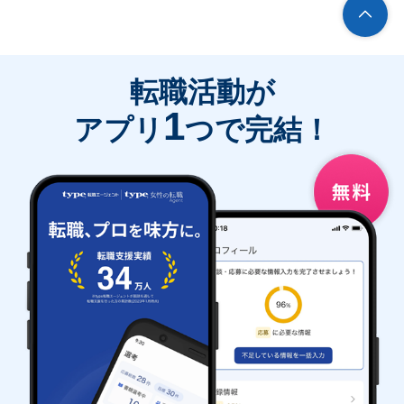
転職活動が
1
アプリ
つで完結！