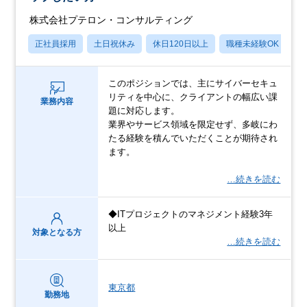
株式会社プテロン・コンサルティング
正社員採用
土日祝休み
休日120日以上
職種未経験OK
産
このポジションでは、主にサイバーセキュ
リティを中心に、クライアントの幅広い課
業務内容
題に対応します。
業界やサービス領域を限定せず、多岐にわ
たる経験を積んでいただくことが期待され
ます。
…続きを読む
◆ITプロジェクトのマネジメント経験3年
以上
対象となる方
…続きを読む
東京都
勤務地