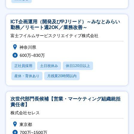
ICT企画運用（開発及びPJリード）～みなとみらい
勤務／リモート週2OK／業務改善～
富士フイルムサービスクリエイティブ株式会社
神奈川県
600万~830万
正社員採用
土日祝休み
休日120日以上
産休・育休あり
月残業20時間以内
次世代部門長候補【営業・マーケティング組織統括
責任者】
株式会社セレス
東京都
700万~1500万