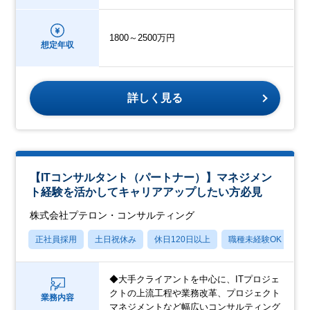
1800～2500万円
想定年収
詳しく見る
【ITコンサルタント（パートナー）】マネジメン
ト経験を活かしてキャリアアップしたい方必見
株式会社プテロン・コンサルティング
正社員採用
土日祝休み
休日120日以上
職種未経験OK
産
◆大手クライアントを中心に、ITプロジェ
クトの上流工程や業務改革、プロジェクト
業務内容
マネジメントなど幅広いコンサルティング