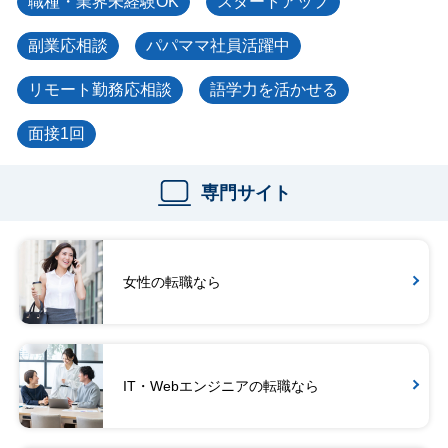
職種・業界未経験OK
スタートアップ
副業応相談
パパママ社員活躍中
リモート勤務応相談
語学力を活かせる
面接1回
専門サイト
女性の転職なら
IT・Webエンジニアの転職なら