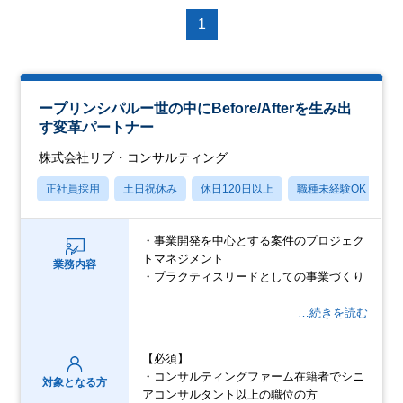
1
ープリンシパルー世の中にBefore/Afterを生み出
す変革パートナー
株式会社リブ・コンサルティング
正社員採用
土日祝休み
休日120日以上
職種未経験OK
産
・事業開発を中心とする案件のプロジェク
トマネジメント
業務内容
・プラクティスリードとしての事業づくり
…続きを読む
【必須】
・コンサルティングファーム在籍者でシニ
対象となる方
アコンサルタント以上の職位の方