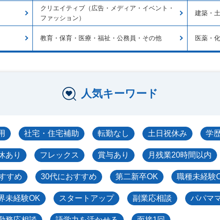
クリエイティブ（広告・メディア・イベント・
建築・
ファッション）
教育・保育・医療・福祉・公務員・その他
医薬・
人気キーワード
用
社宅・住宅補助
転勤なし
土日祝休み
学
休あり
フレックス
賞与あり
月残業20時間以内
おすすめ
30代におすすめ
第二新卒OK
職種未経験
界未経験OK
スタートアップ
副業応相談
パパマ
勤務応相談
語学力を活かせる
面接1回