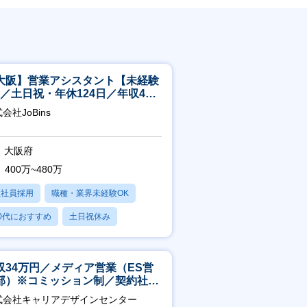
大阪】営業アシスタント【未経験
K／土日祝・年休124日／年収400
～／転勤なし】
会社JoBins
大阪府
400万~480万
正社員採用
職種・業界未経験OK
0代におすすめ
土日祝休み
日120日以上
収34万円／メディア営業（ES営
部）※コミッション制／契約社員
4年目以降無期化
式会社キャリアデザインセンター