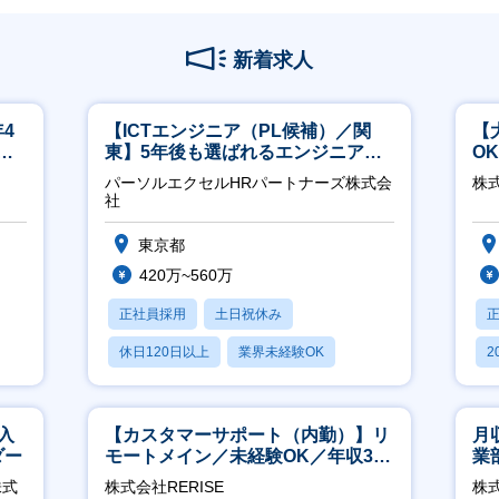
新着求人
4
【ICTエンジニア（PL候補）／関
【
ネ
東】5年後も選ばれるエンジニアへ
O
／チーム運営・体制構築
万
パーソルエクセルHRパートナーズ株式会
株式
社
東京都
420万~560万
正社員採用
土日祝休み
休日120日以上
業界未経験OK
2
月残業20時間以内
休
入
【カスタマーサポート（内勤）】リ
月
ダー
モートメイン／未経験OK／年収340
業
万～／年間休日125日
※
株式
株式会社RERISE
株