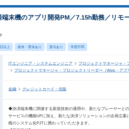
済端末機のアプリ開発PM／7.15h勤務／リモ
ク
0日以上
産休・育休あり
賞与あり
学歴不問
ITエンジニア・システムエンジニア
プロジェクトマネージャ・
プロジェクトマネージャ・プロジェクトリーダー（Web・アプ
金融
クレジットカード・信販
◆決済端末機に関連する新規技術の適用や、新たなプレーヤーと
サービスの機能UPに加え、新たな決済ソリューションの企画立案
模のシステム化PJTに携わっていただきます。