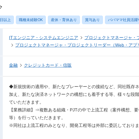
ク
0日以上
職種未経験OK
産休・育休あり
賞与あり
パパママ社員活躍
ITエンジニア・システムエンジニア
プロジェクトマネージャ・
プロジェクトマネージャ・プロジェクトリーダー（Web・アプ
金融
クレジットカード・信販
◆新規技術の適用や、新たなプレーヤーとの接続など、同社既存ネ
加え、新たな決済ネットワークの構想にも着手する等、様々な段階
ていただきます。
【業務詳細】⇒複数ある組織・PJTの中で上流工程（案件構想、
等）を行っていただきます。
※同社は上流工程のみとなり、開発工程等は外部に委託しており