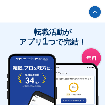
転職活動が
1
アプリ
つで完結！