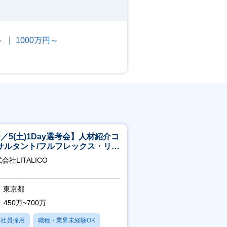
～
1000万円～
9／5(土)1Day選考会】人材紹介コ
サルタント/フルフレックス・リモ
ト/育休最長6年取得可
会社LITALICO
東京都
450万~700万
正社員採用
職種・業界未経験OK