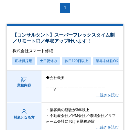
1
【コンサルタント】スーパーフレックスタイム制
／リモート◎／年収アップ叶います！
株式会社スマート修繕
正社員採用
土日祝休み
休日120日以上
業界未経験OK
産
◆会社概要
業務内容
￣￣V￣￣￣￣￣￣￣￣￣￣￣￣￣
…続きを読む
・接客業の経験が3年以上
・不動産会社／PM会社／修繕会社／リフ
対象となる方
ォーム会社における勤務経験
…続きを読む