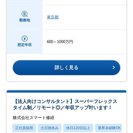
東京都
勤務地
600～1000万円
想定年収
詳しく見る
【法人向けコンサルタント】スーパーフレックス
タイム制／リモート◎／年収アップ叶います！
株式会社スマート修繕
正社員採用
土日祝休み
休日120日以上
業界未経験OK
産