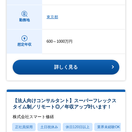
東京都
勤務地
600～1000万円
想定年収
詳しく見る
【法人向けコンサルタント】スーパーフレックス
タイム制／リモート◎／年収アップ叶います！
株式会社スマート修繕
正社員採用
土日祝休み
休日120日以上
業界未経験OK
産