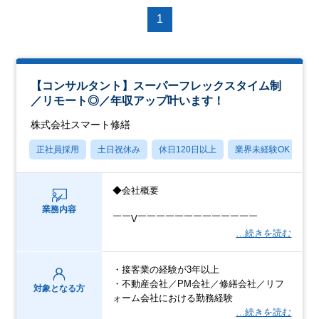
1
【コンサルタント】スーパーフレックスタイム制
／リモート◎／年収アップ叶います！
株式会社スマート修繕
正社員採用
土日祝休み
休日120日以上
業界未経験OK
産
◆会社概要
業務内容
￣￣V￣￣￣￣￣￣￣￣￣￣￣￣￣
…続きを読む
・接客業の経験が3年以上
・不動産会社／PM会社／修繕会社／リフ
対象となる方
ォーム会社における勤務経験
…続きを読む