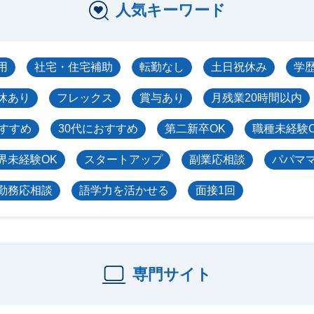
人気キーワード
用
社宅・住宅補助
転勤なし
土日祝休み
学
休あり
フレックス
賞与あり
月残業20時間以内
おすすめ
30代におすすめ
第二新卒OK
職種未経験
界未経験OK
スタートアップ
副業応相談
パパマ
勤務応相談
語学力を活かせる
面接1回
専門サイト