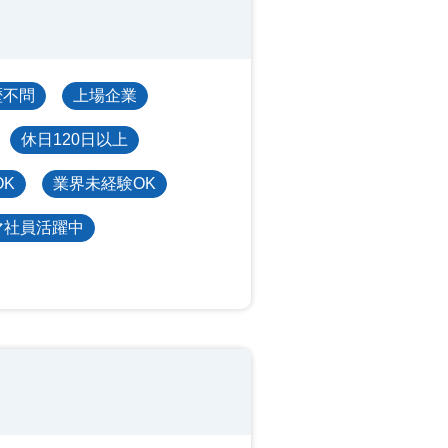
歴不問
上場企業
休日120日以上
OK
業界未経験OK
マ社員活躍中