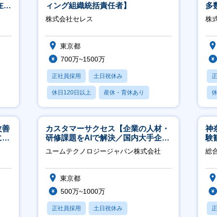
在宅
ィング組織統括責任者】
多
リ
株式会社セレス
株式
東京都
700万~1500万
正社員採用
土日祝休み
休日120日以上
産休・育休あり
休
賞与あり
月
改善
カスタマーサクセス【企業の人材・
神
につ
研修課題をAIで解決／国内大手企業
験
約3万社導入／フレックス可】
得
ユームテクノロジージャパン株式会社
総
東京都
500万~1000万
正社員採用
土日祝休み