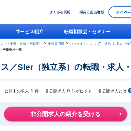
マイペ
よくある質問
採用ご担当者様
サービス紹介
転職相談会・セミナー
タント・士業・金融・不動産）
金融専門職
バックオフィス
IT・通信
SIer（
人・中途採用一覧
ス／SIer（独立系）の転職・求人
1
0
非公開求人とは
公開中の求人
件
非公開求人
件がヒット
非公開求人の紹介を受ける