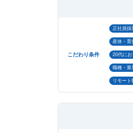
正社員採
産休・育
こだわり条件
20代に
職種・業
リモート