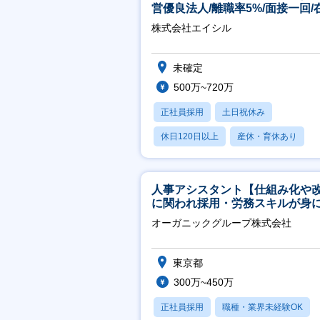
営優良法人/離職率5%/面接一回/
有/完休2日/上流案件多数】
株式会社エイシル
未確定
500万~720万
正社員採用
土日祝休み
休日120日以上
産休・育休あり
月残業20時間以内
人事アシスタント【仕組み化や
に関われ採用・労務スキルが身
く環境／年商120億円超の事業会
オーガニックグループ株式会社
社】
東京都
300万~450万
正社員採用
職種・業界未経験OK