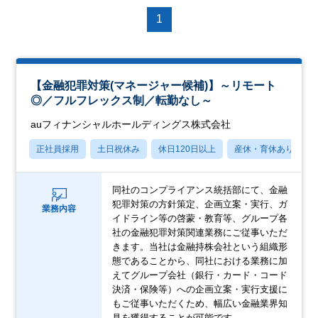
1
【金融犯罪対策(マネージャー候補)】～リモート
◎／フルフレックス制／転勤なし～
auフィナンシャルホールディングス株式会社
正社員採用
土日祝休み
休日120日以上
産休・育休あり
同社のコンプライアンス統括部にて、金融
犯罪対策の方針策定、企画立案・実行、ガ
業務内容
イドライン等の啓蒙・教育等、グループ各
社の金融犯罪対策関連業務にご従事いただ
きます。当社は金融持株会社という組織形
態であることから、同社における業務に加
えてグループ会社（銀行・カード・コード
決済・保険等）への企画立案・実行支援に
もご従事いただくため、幅広い金融業界知
見を獲得することが可能です。