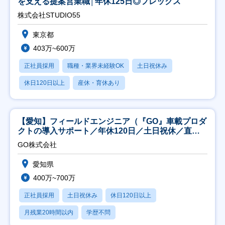
を支える提案営業職│年休125日◎フレックス
株式会社STUDIO55
東京都
403万~600万
正社員採用
職種・業界未経験OK
土日祝休み
休日120日以上
産休・育休あり
【愛知】フィールドエンジニア（『GO』車載プロダ
クトの導入サポート／年休120日／土日祝休／直行
直帰
GO株式会社
愛知県
400万~700万
正社員採用
土日祝休み
休日120日以上
月残業20時間以内
学歴不問