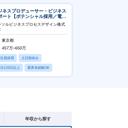
ジネスプロデューサー・ビジネス
ポート【ポテンシャル採用／電
・ガス等の民間向けプロジェクト
ーソルビジネスプロセスデザイン株式
進】
社
東京都
457万~650万
正社員採用
土日祝休み
日120日以上
業界未経験OK
産休・育休あり
年収から探す