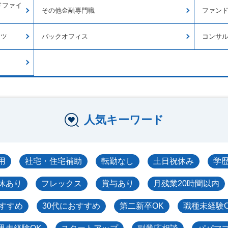
ドファイ
その他金融専門職
ファン
ンツ
バックオフィス
コンサ
人気キーワード
用
社宅・住宅補助
転勤なし
土日祝休み
学
休あり
フレックス
賞与あり
月残業20時間以内
おすすめ
30代におすすめ
第二新卒OK
職種未経験