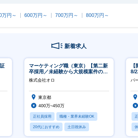
00万円～
600万円～
700万円～
800万円～
新着求人
東証
マーケティング職（東京）【第二新
【
卒採用／未経験から大規模案件のマ
8
ーケティングが経験できる／研修充
株式会社オロ
パ
実】
東京都
400万~450万
正社員採用
職種・業界未経験OK
20代におすすめ
土日祝休み
休
休日120日以上