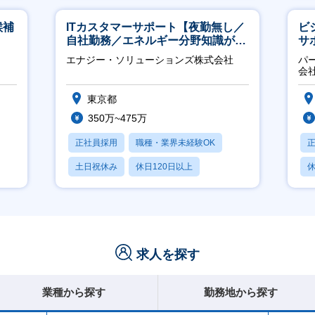
候補
ITカスタマーサポート【夜勤無し／
ビ
自社勤務／エネルギー分野知識が身
サ
につきます】
力
エナジー・ソリューションズ株式会社
パ
推
会
東京都
350万~475万
正社員採用
職種・業界未経験OK
土日祝休み
休日120日以上
休
産休・育休あり
求人を探す
業種から探す
勤務地から探す