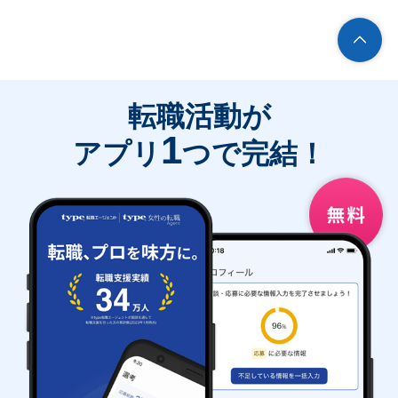
転職活動が
1
アプリ
つで完結！