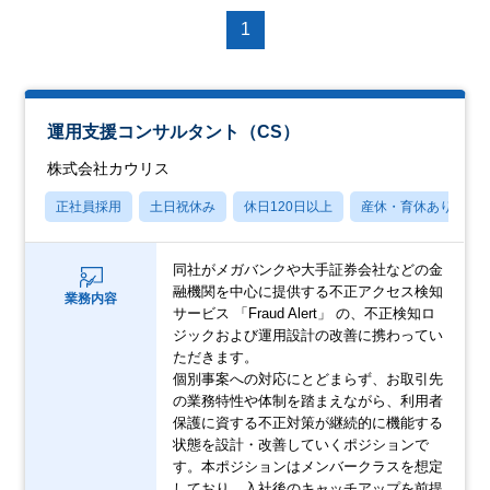
1
運用支援コンサルタント（CS）
株式会社カウリス
正社員採用
土日祝休み
休日120日以上
産休・育休あり
同社がメガバンクや大手証券会社などの金
融機関を中心に提供する不正アクセス検知
業務内容
サービス 「Fraud Alert」 の、不正検知ロ
ジックおよび運用設計の改善に携わってい
ただきます。
個別事案への対応にとどまらず、お取引先
の業務特性や体制を踏まえながら、利用者
保護に資する不正対策が継続的に機能する
状態を設計・改善していくポジションで
す。本ポジションはメンバークラスを想定
しており、入社後のキャッチアップを前提