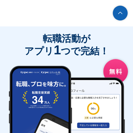
転職活動が
1
アプリ
つで完結！