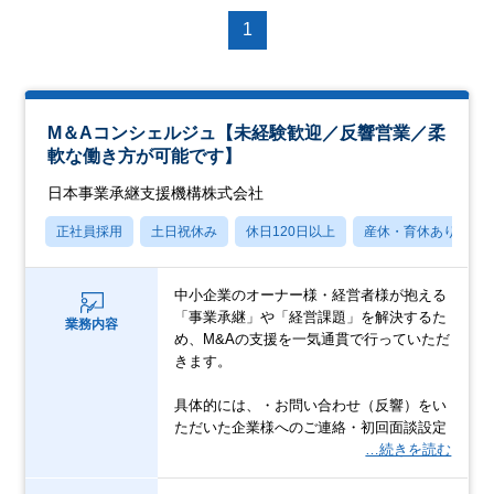
1
M＆Aコンシェルジュ【未経験歓迎／反響営業／柔
軟な働き方が可能です】
日本事業承継支援機構株式会社
正社員採用
土日祝休み
休日120日以上
産休・育休あり
中小企業のオーナー様・経営者様が抱える
「事業承継」や「経営課題」を解決するた
業務内容
め、M&Aの支援を一気通貫で行っていただ
きます。
具体的には、・お問い合わせ（反響）をい
ただいた企業様へのご連絡・初回面談設定
…続きを読む