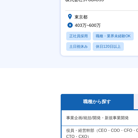
東京都
403万~600万
正社員採用
職種・業界未経験OK
土日祝休み
休日120日以上
産休・育休あり
職種から探す
事業企画/統括/開発・新規事業開発
役員・経営幹部（CEO・COO・CFO・C
CTO・CXO）