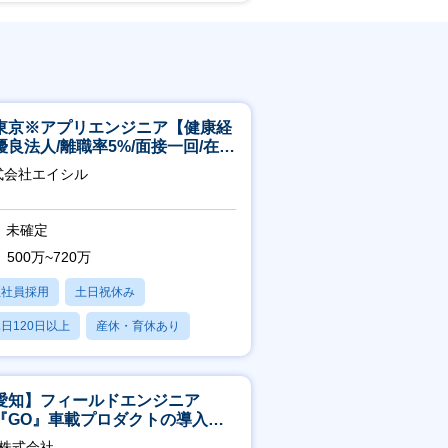
東京※アプリエンジニア【健康経
優良法人/離職率5%/面接一回/在宅
/完休2日/上流案件多数】
式会社エイシル
未確定
500万~720万
正社員採用
土日祝休み
日120日以上
産休・育休あり
残業20時間以内
愛知】フィールドエンジニア
『GO』車載プロダクトの導入サ
ート／年休120日／土日祝休／直
O株式会社