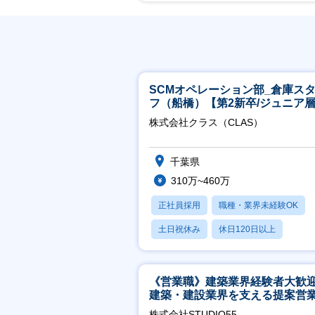
SCMオペレーション部_倉庫ス
フ（船橋）【第2新卒/ジュニア
迎】
株式会社クラス（CLAS）
千葉県
310万~460万
正社員採用
職種・業界未経験OK
土日祝休み
休日120日以上
産休・育休あり
《営業職》建築業界経験者大歓
建築・建設業界を支える提案営
│年休125日◎フレックス
株式会社STUDIO55