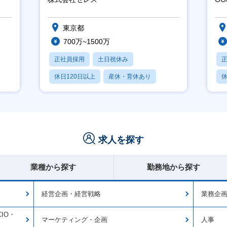
行
東京都
700万~1500万
正社員採用
土日祝休み
休日120日以上
産休・育休あり
休
賞与あり
求人を探す
業種から探す
勤務地から探す
経営企画・経営戦略
業務企
IO・
マーケティング・企画
人事