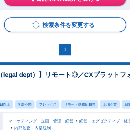
検索条件を変更する
1
egal dept）】リモート◎／CXプラットフ
）
0日以上
学歴不問
フレックス
リモート勤務応相談
上場企業
副
マーケティング・企画・管理・経営
経営・エグゼクティブ・経営
内部監査・内部統制