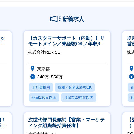
新着求人
タッ
【カスタマーサポート（内勤）】リ
※
層歓
モートメイン／未経験OK／年収340
営
万～／年間休日125日
有
株式会社RERISE
株
東京都
340万~550万
正社員採用
職種・業界未経験OK
休日120日以上
月残業20時間以内
休
賞与あり
月
迎！
次世代部門長候補【営業・マーケテ
【
業職
ィング組織統括責任者】
（
ポ
株式会社セレス
G