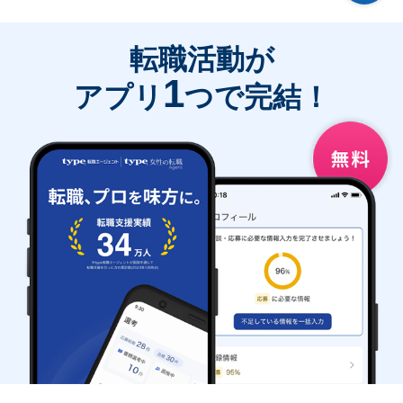
転職活動が
1
アプリ
つで完結！