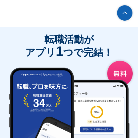
転職活動が
1
アプリ
つで完結！