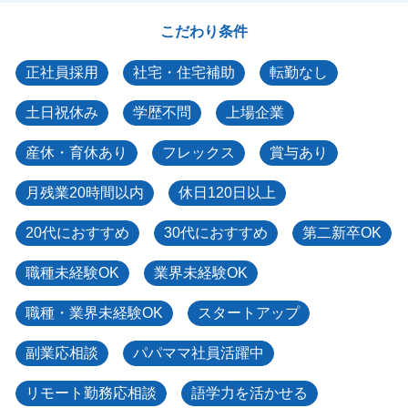
こだわり条件
正社員採用
社宅・住宅補助
転勤なし
土日祝休み
学歴不問
上場企業
産休・育休あり
フレックス
賞与あり
月残業20時間以内
休日120日以上
20代におすすめ
30代におすすめ
第二新卒OK
職種未経験OK
業界未経験OK
職種・業界未経験OK
スタートアップ
副業応相談
パパママ社員活躍中
リモート勤務応相談
語学力を活かせる