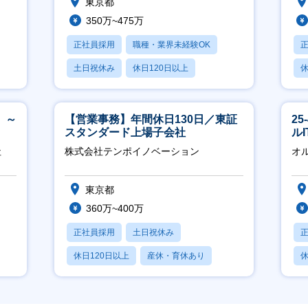
東京都
350万~475万
正社員採用
職種・業界未経験OK
土日祝休み
休日120日以上
休
産休・育休あり
月
 ～
【営業事務】年間休日130日／東証
2
スタンダード上場子会社
ル
社
株式会社テンポイノベーション
オ
東京都
360万~400万
正社員採用
土日祝休み
休日120日以上
産休・育休あり
休
賞与あり
月