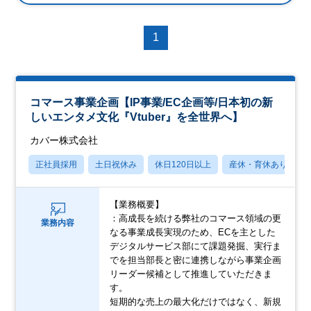
1
コマース事業企画【IP事業/EC企画等/日本初の新
しいエンタメ文化『Vtuber』を全世界へ】
カバー株式会社
正社員採用
土日祝休み
休日120日以上
産休・育休あり
【業務概要】
：高成長を続ける弊社のコマース領域の更
業務内容
なる事業成長実現のため、ECを主とした
デジタルサービス部にて課題発掘、実行ま
でを担当部長と密に連携しながら事業企画
リーダー候補として推進していただきま
す。
短期的な売上の最大化だけではなく、新規