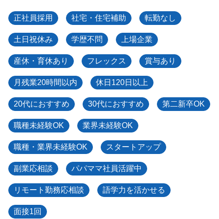
正社員採用
社宅・住宅補助
転勤なし
土日祝休み
学歴不問
上場企業
産休・育休あり
フレックス
賞与あり
月残業20時間以内
休日120日以上
20代におすすめ
30代におすすめ
第二新卒OK
職種未経験OK
業界未経験OK
職種・業界未経験OK
スタートアップ
副業応相談
パパママ社員活躍中
リモート勤務応相談
語学力を活かせる
面接1回