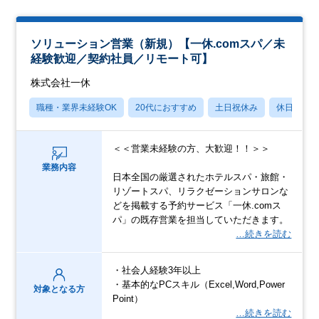
ソリューション営業（新規）【一休.comスパ／未
経験歓迎／契約社員／リモート可】
株式会社一休
職種・業界未経験OK
20代におすすめ
土日祝休み
休日120
＜＜営業未経験の方、大歓迎！！＞＞
業務内容
日本全国の厳選されたホテルスパ・旅館・
リゾートスパ、リラクゼーションサロンな
どを掲載する予約サービス「一休.comス
パ」の既存営業を担当していただきます。
…続きを読む
・社会人経験3年以上
・基本的なPCスキル（Excel,Word,Power
対象となる方
Point）
…続きを読む