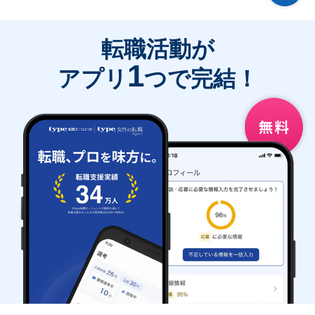
転職活動が
1
アプリ
つで完結！