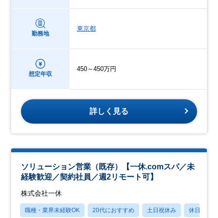
東京都
勤務地
450～450万円
想定年収
詳しく見る
ソリューション営業（既存）【一休.comスパ／未
経験歓迎／契約社員／週2リモート可】
株式会社一休
職種・業界未経験OK
20代におすすめ
土日祝休み
休日120