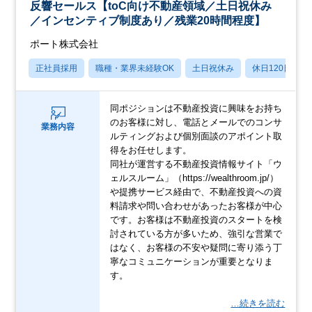
反響セールス【toC向け不動産領域／土日祝休み
／インセンティブ制度あり／残業20時間程度】
ポート株式会社
正社員採用
職種・業界未経験OK
土日祝休み
休日120日以上
同ポジションは不動産投資に興味をお持ち
のお客様に対し、電話とメールでのコンサ
業務内容
ルティングおよび個別面談のアポイント取
得をお任せします。
同社が運営する不動産投資情報サイト「ウ
ェルスルーム」（https://wealthroom.jp/）
や提携サービス経由で、不動産投資への資
料請求や問い合わせがあったお客様が中心
です。お客様は不動産投資のスタートを検
討されている方が多いため、強引な営業で
はなく、お客様の不安や疑問に寄り添う丁
寧なコミュニケーションが重要となりま
す。
…続きを読む