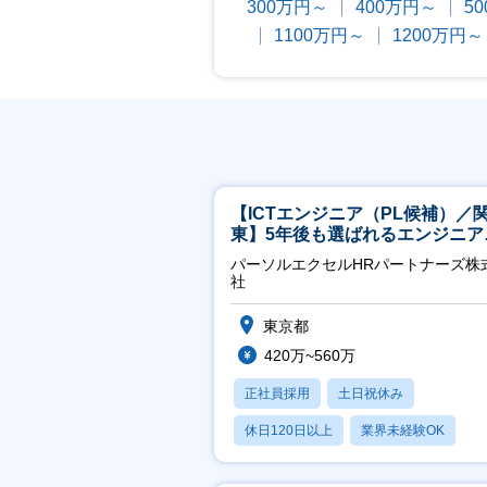
300万円～
400万円～
5
1100万円～
1200万円～
【ICTエンジニア（PL候補）／
東】5年後も選ばれるエンジニア
／チーム運営・体制構築
パーソルエクセルHRパートナーズ株
社
東京都
420万~560万
正社員採用
土日祝休み
休日120日以上
業界未経験OK
月残業20時間以内