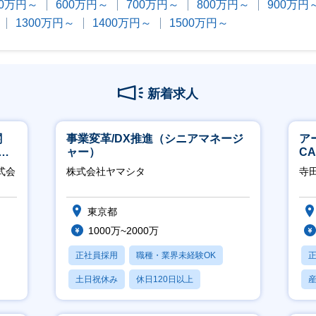
00万円～
600万円～
700万円～
800万円～
900万円
1300万円～
1400万円～
1500万円～
新着求人
関
事業変革/DX推進（シニアマネージ
ア
へ
ャー）
C
※
式会
株式会社ヤマシタ
寺
東京都
1000万~2000万
正社員採用
職種・業界未経験OK
土日祝休み
休日120日以上
産休・育休あり