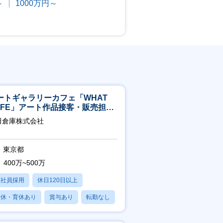
～
1000万円～
ートギャラリーカフェ「WHAT
AFE」アート作品接客・販売担当
アート領域未経験可
田倉庫株式会社
東京都
400万~500万
正社員採用
休日120日以上
産休・育休あり
賞与あり
転勤なし