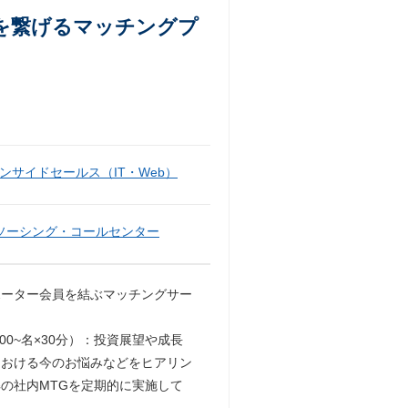
を繋げるマッチングプ
ンサイドセールス（IT・Web）
ソーシング・コールセンター
ポーター会員を結ぶマッチングサー
0~名×30分）：投資展望や成長
における今のお悩みなどをヒアリン
の社内MTGを定期的に実施して