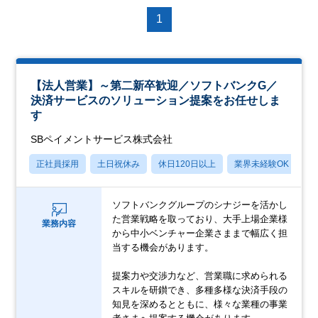
1
【法人営業】～第二新卒歓迎／ソフトバンクG／
決済サービスのソリューション提案をお任せしま
す
SBペイメントサービス株式会社
正社員採用
土日祝休み
休日120日以上
業界未経験OK
産
ソフトバンクグループのシナジーを活かし
た営業戦略を取っており、大手上場企業様
業務内容
から中小ベンチャー企業さままで幅広く担
当する機会があります。
提案力や交渉力など、営業職に求められる
スキルを研鑚でき、多種多様な決済手段の
知見を深めるとともに、様々な業種の事業