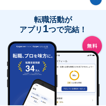
転職活動が
1
アプリ
つで完結！