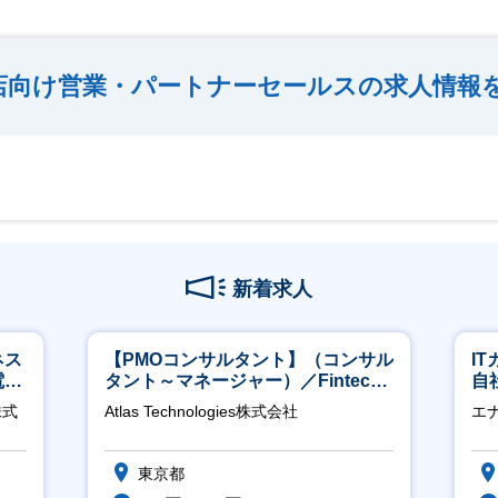
店向け営業・パートナーセールスの求人情報
新着求人
ネス
【PMOコンサルタント】（コンサル
I
電
タント～マネージャー）／Fintech
自
クト
領域／設立5年弱で上場
に
株式
Atlas Technologies株式会社
エ
東京都