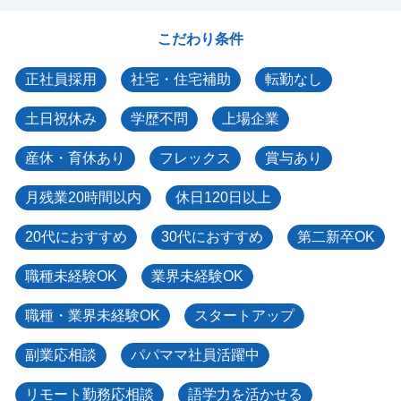
こだわり条件
正社員採用
社宅・住宅補助
転勤なし
土日祝休み
学歴不問
上場企業
産休・育休あり
フレックス
賞与あり
月残業20時間以内
休日120日以上
20代におすすめ
30代におすすめ
第二新卒OK
職種未経験OK
業界未経験OK
職種・業界未経験OK
スタートアップ
副業応相談
パパママ社員活躍中
リモート勤務応相談
語学力を活かせる