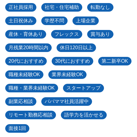
正社員採用
社宅・住宅補助
転勤なし
土日祝休み
学歴不問
上場企業
産休・育休あり
フレックス
賞与あり
月残業20時間以内
休日120日以上
20代におすすめ
30代におすすめ
第二新卒OK
職種未経験OK
業界未経験OK
職種・業界未経験OK
スタートアップ
副業応相談
パパママ社員活躍中
リモート勤務応相談
語学力を活かせる
面接1回