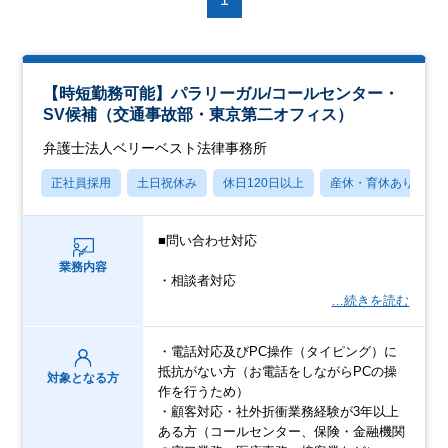
【時短勤務可能】パラリーガル/コールセンター・
SV候補（交通事故部・東京第二オフィス）
弁護士法人ベリーベスト法律事務所
正社員採用
土日祝休み
休日120日以上
産休・育休あり
■問い合わせ対応
業務内容
・相談者対応
…続きを読む
・電話対応及びPC操作（タイピング）に
抵抗がない方（お電話をしながらPCの操
対象となる方
作を行うため）
・顧客対応・社外折衝業務経験が3年以上
ある方（コールセンター、保険・金融機関