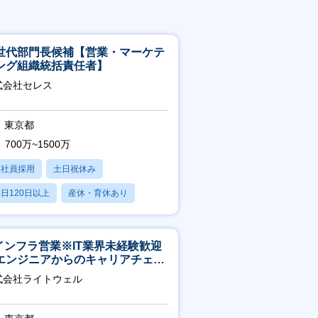
世代部門長候補【営業・マーケテ
ング組織統括責任者】
式会社セレス
東京都
700万~1500万
正社員採用
土日祝休み
日120日以上
産休・育休あり
賞与あり
Tインフラ営業※IT業界未経験歓迎
エンジニアからのキャリアチェン
可※【週3～4日リモート可能】
式会社ライトウェル