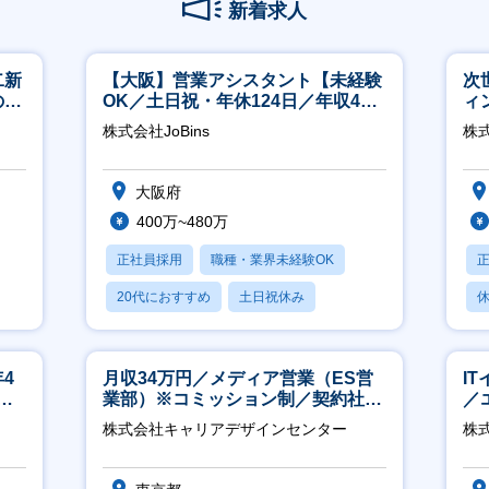
新着求人
二新
【大阪】営業アシスタント【未経験
次
のマ
OK／土日祝・年休124日／年収400
ィ
修充
万～／転勤なし】
株式会社JoBins
株
大阪府
400万~480万
正社員採用
職種・業界未経験OK
20代におすすめ
土日祝休み
休
休日120日以上
4
月収34万円／メディア営業（ES営
I
ネ
業部）※コミッション制／契約社員
／
※4年目以降無期化
ジ
株式会社キャリアデザインセンター
株