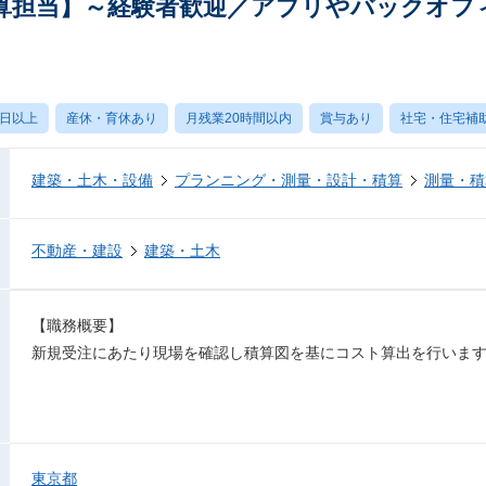
算担当】～経験者歓迎／アプリやバックオフ
0日以上
産休・育休あり
月残業20時間以内
賞与あり
社宅・住宅補
建築・土木・設備
プランニング・測量・設計・積算
測量・積
不動産・建設
建築・土木
【職務概要】
新規受注にあたり現場を確認し積算図を基にコスト算出を行いま
東京都