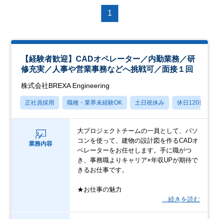
1
【経験者歓迎】CADオペレーター／内勤業務／研
修充実／人事や営業事務などへ挑戦可／面接１回
株式会社BREXA Engineering
正社員採用
職種・業界未経験OK
土日祝休み
休日120日以上
大プロジェクトチームの一員として、パソ
コンを使って、建物の設計図を作るCADオ
業務内容
ペレーターをお任せします。手に職がつ
き、事務職よりキャリア×年収UPが期待で
きるお仕事です。
★お仕事の魅力
…続きを読む