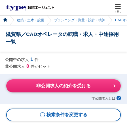
MENU
建築・土木・設備
プランニング・測量・設計・積算
CAD
滋賀県／CADオペレータの転職・求人・中途採用
一覧
1
公開中の求人
件
0
非公開求人
件がヒット
非公開求人の紹介を受ける
非公開求人とは
検索条件を変更する