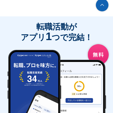
転職活動が
1
アプリ
つで完結！