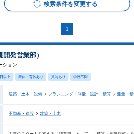
検索条件を変更する
1
規開発営業部）
ーション
0日以上
産休・育休あり
賞与あり
学歴不問
建築・土木・設備
プランニング・測量・設計・積算
測量・積
不動産・建設
建築・土木
工事のスタートを支える「積算職」として、「積算・見積作成」