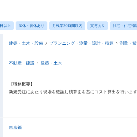
0日以上
産休・育休あり
月残業20時間以内
賞与あり
社宅・住宅補
建築・土木・設備
プランニング・測量・設計・積算
測量・積
不動産・建設
建築・土木
【職務概要】
新規受注にあたり現場を確認し積算図を基にコスト算出を行いま
東京都