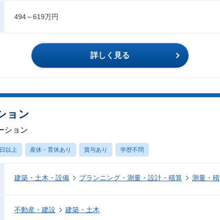
494～619万円
詳しく見る
ション
ーション
0日以上
産休・育休あり
賞与あり
学歴不問
建築・土木・設備
プランニング・測量・設計・積算
測量・積
不動産・建設
建築・土木