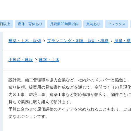
0日以上
産休・育休あり
月残業20時間以内
賞与あり
フレックス
建築・土木・設備
プランニング・測量・設計・積算
測量・積
不動産・建設
建築・土木
設計職、施工管理職や協力企業など、社内外のメンバーと協働し
積り依頼、提案用の見積書作成などを通じて、空間づくりの具現
内装工事、環境工事、建築工事など対応領域が幅広く、物件ごと
持ちで業務に取り組んで頂けます。
予算に合わせて原価調整のアイデアを求められることもあり、ご
要なポジションです。