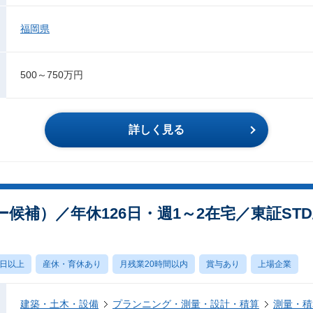
福岡県
500～750万円
詳しく見る
候補）／年休126日・週1～2在宅／東証ST
0日以上
産休・育休あり
月残業20時間以内
賞与あり
上場企業
建築・土木・設備
プランニング・測量・設計・積算
測量・積