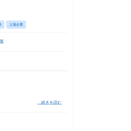
助
上場企業
算
す
…続きを読む