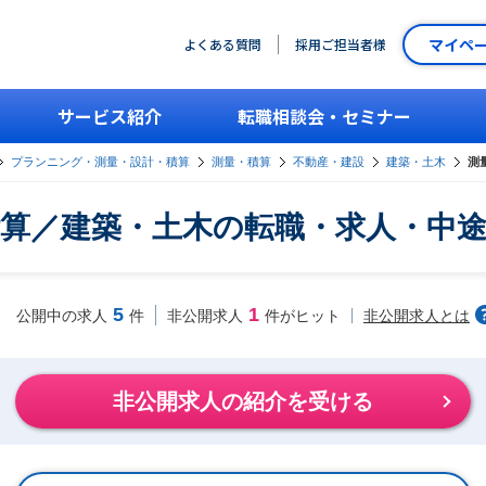
マイペ
よくある質問
採用ご担当者様
サービス紹介
転職相談会・セミナー
プランニング・測量・設計・積算
測量・積算
不動産・建設
建築・土木
測
算／建築・土木の転職・求人・中
5
1
非公開求人とは
公開中の求人
件
非公開求人
件がヒット
非公開求人の紹介を受ける