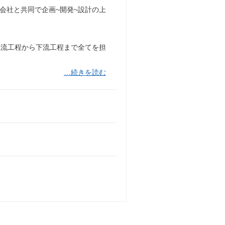
会社と共同で企画~開発~設計の上
。
上流工程から下流工程まで全てを担
…続きを読む