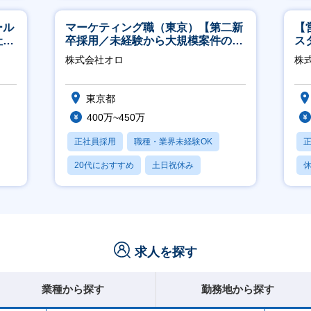
ール
マーケティング職（東京）【第二新
【
社サ
卒採用／未経験から大規模案件のマ
ス
ーケティングが経験できる／研修充
株式会社オロ
株
実】
東京都
400万~450万
正社員採用
職種・業界未経験OK
20代におすすめ
土日祝休み
休
休日120日以上
求人を探す
業種から探す
勤務地から探す