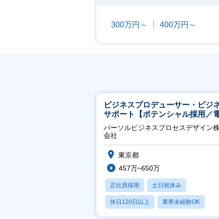
300万円～
400万円～
ビジネスプロデューサー・ビジ
サポート【ポテンシャル採用／
力・ガス等の民間向けプロジェ
パーソルビジネスプロセスデザイン
推進】
会社
東京都
457万~650万
正社員採用
土日祝休み
休日120日以上
業界未経験OK
産休・育休あり