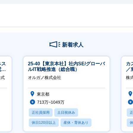
新着求人
ネス
25-40【東京本社】社内SE/グローバ
カ
電
ルIT戦略推進（総合職）
／
クト
株式
オルガノ株式会社
株式
東京都
713万~1049万
正社員採用
土日祝休み
休日120日以上
産休・育休あり
休
月残業20時間以内
月