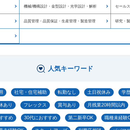
機械/機構設計・金型設計・光学設計・解析
セールス
品質管理・品質保証・生産管理・製造管理
研究・
人気キーワード
用
社宅・住宅補助
転勤なし
土日祝休み
学
休あり
フレックス
賞与あり
月残業20時間以内
おすすめ
30代におすすめ
第二新卒OK
職種未経験