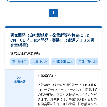
1
研究開発（自社製鉄所・発電所等を舞台にした
CN・CEプロセス開発・実装）（資源プロセス研
究室/兵庫）
株式会社神戸製鋼所
正社員採用
土日祝休み
休日120日以上
産休・育休あり
＜業務内容＞
業務内容
入社後は、鉄資源循環分野のプロセス開発
のリーダー/マネージャーとして、開発課題
の原理確認、プロセス提案をご担当いただ
きます。具体的には、事業門や他部署との
合同会議の主導、進捗管理、試験計画への