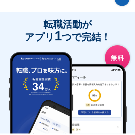
転職活動が
1
アプリ
つで完結！