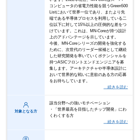
コンピュータの省電力性能を競うGreen500
Listにおいて世界一位であり、またより先
端である半導体プロセスを利用している二
位以下に対して15%以上の圧倒的な差をつ
けています。これは、MN-Coreが持つ設計
上のアドバンテージを示しています。
今後、MN-Coreシリーズの開発を強化する
ために、次世代のリーダー候補として継続
した研究開発を率いていくポテンシャルを
持つASICフロントエンドエンジニアを募
集します。アーキテクチャや半導体設計に
おいて世界的な戦いに意欲のある方の応募
をお待ちしています。
…続きを読む
該当分野への強いモチベーション
・「世界最高を目指したチップ開発」にわ
対象となる方
くわくする方
…続きを読む