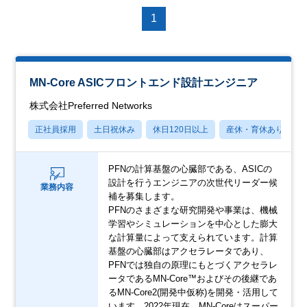
1
MN-Core ASICフロントエンド設計エンジニア
株式会社Preferred Networks
正社員採用
土日祝休み
休日120日以上
産休・育休あり
PFNの計算基盤の心臓部である、ASICの
設計を行うエンジニアの次世代リーダー候
業務内容
補を募集します。
PFNのさまざまな研究開発や事業は、機械
学習やシミュレーションを中心とした膨大
な計算量によって支えられています。計算
基盤の心臓部はアクセラレータであり、
PFNでは独自の原理にもとづくアクセラレ
ータであるMN-Core™およびその後継であ
るMN-Core2(開発中仮称)を開発・活用して
います。2022年現在、MN-Coreはスーパー