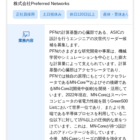
株式会社Preferred Networks
正社員採用
土日祝休み
休日120日以上
産休・育休あり
PFNの計算基盤の心臓部である、ASICの
設計を行うエンジニアの次世代リーダー候
業務内容
補を募集します。
PFNのさまざまな研究開発や事業は、機械
学習やシミュレーションを中心とした膨大
な計算量によって支えられています。計算
基盤の心臓部はアクセラレータであり、
PFNでは独自の原理にもとづくアクセラレ
ータであるMN-Core™およびその後継であ
るMN-Core2(開発中仮称)を開発・活用して
います。2022年現在、MN-Coreはスーパー
コンピュータの省電力性能を競うGreen500
Listにおいて世界一位であり、またより先
端である半導体プロセスを利用している二
位以下に対して15%以上の圧倒的な差をつ
けています。これは、MN-Coreが持つ設計
上のアドバンテージを示しています。
今後、MN-Coreシリーズの開発を強化する