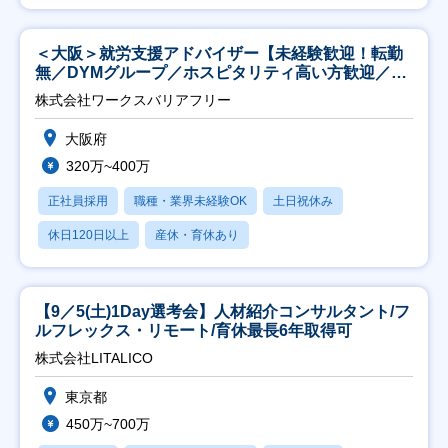
＜大阪＞就労支援アドバイザー【未経験歓迎！転勤
無／DYMグループ／ホスピタリティ高い方歓迎／土
日祝】
株式会社ワークスバリアフリー
大阪府
320万~400万
正社員採用
職種・業界未経験OK
土日祝休み
休日120日以上
産休・育休あり
【9／5(土)1Day選考会】人材紹介コンサルタント/フ
ルフレックス・リモート/育休最長6年取得可
株式会社LITALICO
東京都
450万~700万