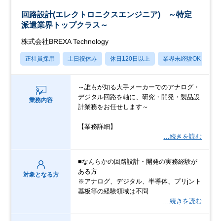
回路設計(エレクトロニクスエンジニア) ～特定
派遣業界トップクラス～
株式会社BREXA Technology
正社員採用
土日祝休み
休日120日以上
業界未経験OK
産
～誰もが知る大手メーカーでのアナログ・
デジタル回路を軸に、研究・開発・製品設
業務内容
計業務をお任せします～
【業務詳細】
…続きを読む
■なんらかの回路設計・開発の実務経験が
ある方
対象となる方
※アナログ、デジタル、半導体、プリjント
基板等の経験領域は不問
…続きを読む