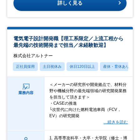
詳しく見る
電気電子設計開発職【理工系限定／上流工程から
最先端の技術開発まで担当／未経験歓迎】
株式会社アルトナー
正社員採用
土日祝休み
休日120日以上
産休・育休あり
＜メーカーの研究所や開発拠点で、材料分
野や機械分野の最先端領域の研究開発業務
業務内容
を担当して頂きます＞
・CASEの推進
└次世代に向けた燃料電池車両（FCV，
EV）の研究開発
…続きを読む
1. 高専専攻科卒・大卒・大学院（修士・博