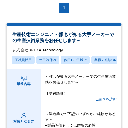
1
生産技術エンジニア ～誰もが知る大手メーカーで
の生産技術業務をお任せします～
株式会社BREXA Technology
正社員採用
土日祝休み
休日120日以上
業界未経験OK
産
～誰もが知る大手メーカーでの生産技術業
務をお任せします～
業務内容
【業務詳細】
…続きを読む
～製造業での下記のいずれかの経験がある
方～
対象となる方
■製品評価もしくは解析の経験