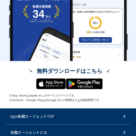
無料ダウンロードはこちら
※App StoreはApple Inc.のサービスマークです。
※Android、Google PlayはGoogle Inc.の商標または登録商標です。
type転職エージェントTOP
転職エージェントとは