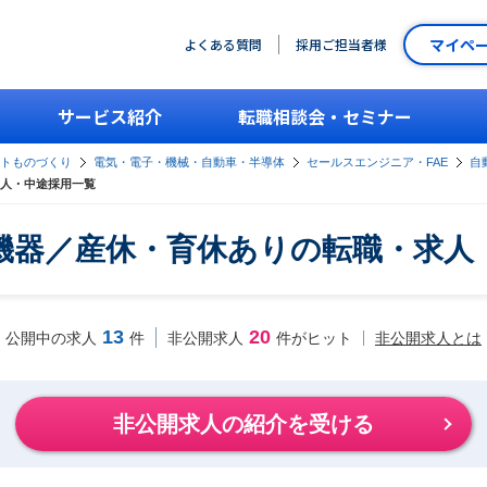
マイペ
よくある質問
採用ご担当者様
サービス紹介
転職相談会・セミナー
ントものづくり
電気・電子・機械・自動車・半導体
セールスエンジニア・FAE
自
人・中途採用一覧
機器／産休・育休ありの転職・求人
13
20
非公開求人とは
公開中の求人
件
非公開求人
件がヒット
非公開求人の紹介を受ける