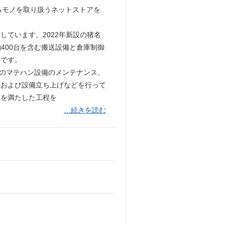
ゆるモノを取り扱うネットストアを
ています。2022年新設の猪名
400台を含む搬送設備と倉庫制御
定です。
どのマテハン設備のメンテナンス、
集および設備立ち上げなどを行って
性を満たした工程を
…続きを読む