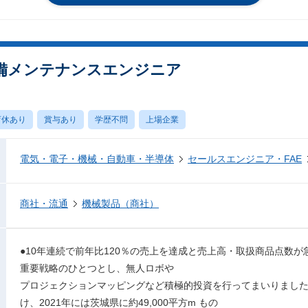
備メンテナンスエンジニア
育休あり
賞与あり
学歴不問
上場企業
電気・電子・機械・自動車・半導体
セールスエンジニア・FAE
商社・流通
機械製品（商社）
●10年連続で前年比120％の売上を達成と売上高・取扱商品点数
重要戦略のひとつとし、無人ロボや
プロジェクションマッピングなど積極的投資を行ってまいりまし
け、2021年には茨城県に約49,000平方m もの