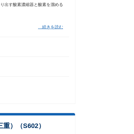
くり出す酸素濃縮器と酸素を溜める
…続きを読む
重）（S602）