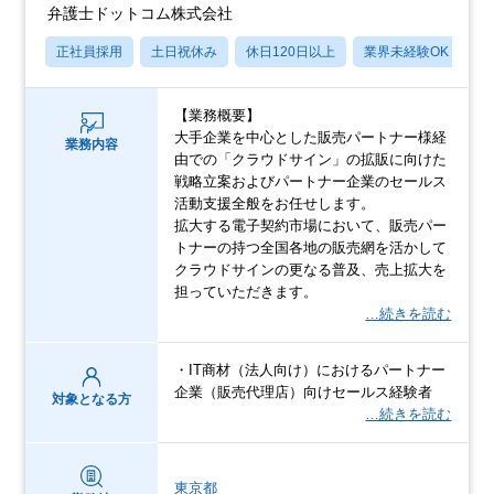
弁護士ドットコム株式会社
正社員採用
土日祝休み
休日120日以上
業界未経験OK
月
【業務概要】
大手企業を中心とした販売パートナー様経
業務内容
由での「クラウドサイン」の拡販に向けた
戦略立案およびパートナー企業のセールス
活動支援全般をお任せします。
拡大する電子契約市場において、販売パー
トナーの持つ全国各地の販売網を活かして
クラウドサインの更なる普及、売上拡大を
担っていただきます。
…続きを読む
・IT商材（法人向け）におけるパートナー
企業（販売代理店）向けセールス経験者
対象となる方
…続きを読む
東京都