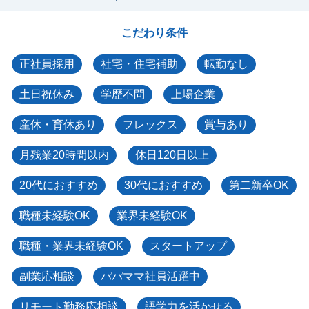
こだわり条件
正社員採用
社宅・住宅補助
転勤なし
土日祝休み
学歴不問
上場企業
産休・育休あり
フレックス
賞与あり
月残業20時間以内
休日120日以上
20代におすすめ
30代におすすめ
第二新卒OK
職種未経験OK
業界未経験OK
職種・業界未経験OK
スタートアップ
副業応相談
パパママ社員活躍中
リモート勤務応相談
語学力を活かせる