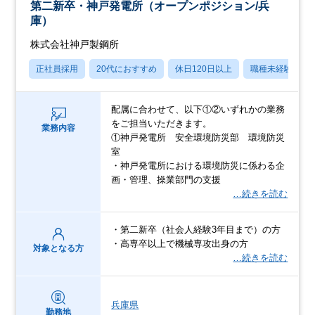
第二新卒・神戸発電所（オープンポジション/兵
庫）
株式会社神戸製鋼所
正社員採用
20代におすすめ
休日120日以上
職種未経験OK
配属に合わせて、以下①②いずれかの業務
をご担当いただきます。
業務内容
①神戸発電所 安全環境防災部 環境防災
室
・神戸発電所における環境防災に係わる企
画・管理、操業部門の支援
…続きを読む
・第二新卒（社会人経験3年目まで）の方
・高専卒以上で機械専攻出身の方
対象となる方
…続きを読む
兵庫県
勤務地