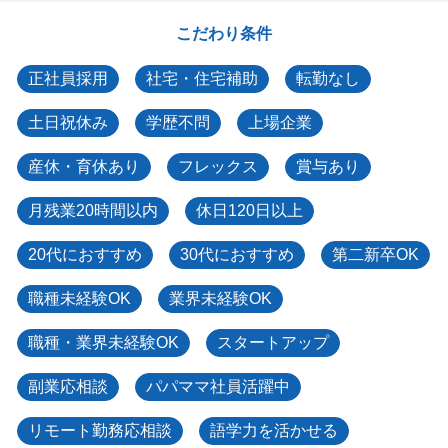
こだわり条件
正社員採用
社宅・住宅補助
転勤なし
土日祝休み
学歴不問
上場企業
産休・育休あり
フレックス
賞与あり
月残業20時間以内
休日120日以上
20代におすすめ
30代におすすめ
第二新卒OK
職種未経験OK
業界未経験OK
職種・業界未経験OK
スタートアップ
副業応相談
パパママ社員活躍中
リモート勤務応相談
語学力を活かせる