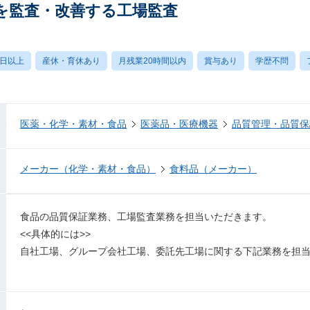
を監査・改善する工場監査
0日以上
産休・育休あり
月残業20時間以内
賞与あり
学歴不問
医薬・化学・素材・食品
医薬品・医療機器
品質管理・品質保
メーカー（化学・素材・食品）
食料品（メーカー）
食品の品質保証業務、工場監査業務を担当いただきます。
<<具体的には>>
自社工場、グループ会社工場、委託先工場に関する下記業務を担