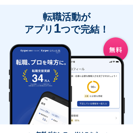
転職活動が
1
アプリ
つで完結！