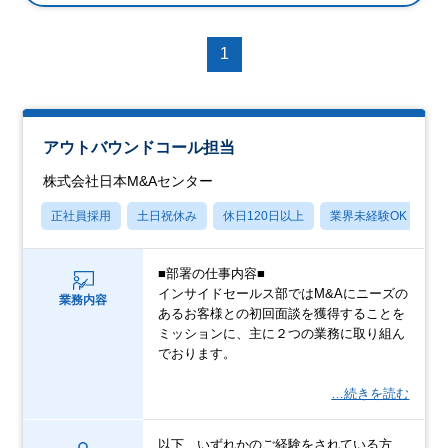
1
アウトバウンドコール担当
株式会社日本M&Aセンター
正社員採用
土日祝休み
休日120日以上
業界未経験OK
産
■部署の仕事内容■
インサイドセールス部ではM&Aにニーズの
業務内容
あるお客様との初回面談を獲得することを
ミッションに、主に２つの業務に取り組ん
でおります。
…続きを読む
以下、いずれかのご経験をされている方