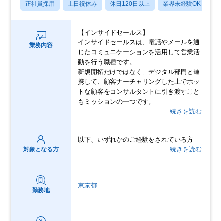
正社員採用
土日祝休み
休日120日以上
業界未経験OK
産
【インサイドセールス】
インサイドセールスは、電話やメールを通
業務内容
じたコミュニケーションを活用して営業活
動を行う職種です。
新規開拓だけではなく、デジタル部門と連
携して、顧客ナーチャリングした上でホッ
トな顧客をコンサルタントに引き渡すこと
もミッションの一つです。
…続きを読む
以下、いずれかのご経験をされている方
…続きを読む
対象となる方
東京都
勤務地